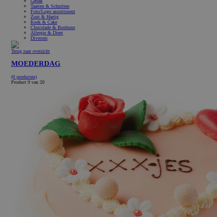
Gebak
Taarten & Schnitten
Foto/Logo assortiment
Zout & Hartig
Koek & Cake
Chocolade & Bonbons
Allergie & Dieet
Diversen
Terug naar overzicht
MOEDERDAG
(0 producten)
Product 9 van 20