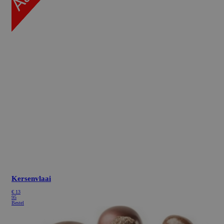
Kersenvlaai
€
13
95
Bestel