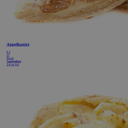
Appelkanjer
€
2
25
Bestel
Aanbieding
3-8 tm 8-8