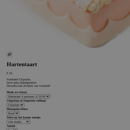
Hartentaart
€ 19.-
Standaard Chipolata
bevat geen (halal)gelatine.
Decoratie kan afwijken van voorbeeld
Maak uw keuze:
Chipolata of Slagroom vulling?
Marsepein kleur:
Tekst op het harten taartje:
Aantal