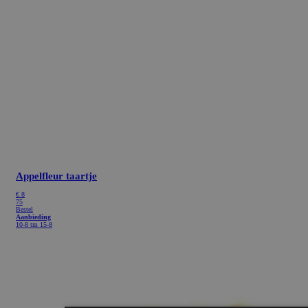
Appelfleur taartje
€
8
75
Bestel
Aanbieding
10-8 tm 15-8