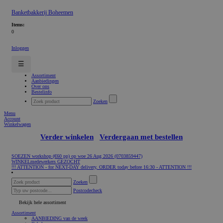
Banketbakkerij Boheemen
Items:
0
Inloggen
☰
Assortiment
Aanbiedingen
Over ons
Bestelinfo
Zoeken
Menu
Account
Winkelwagen
Verder winkelen
Verdergaan met bestellen
SOEZEN workshop (€60 pp) op woe 26 Aug 2026 (0703859447)
WINKELmedewerkers GEZOCHT
!!! ATTENTION - for NEXT-DAY delivery, ORDER today before 16:30 - ATTENTION !!!
Zoeken
Postcodecheck
Bekijk hele assortiment
Assortiment
AANBIEDING van de week