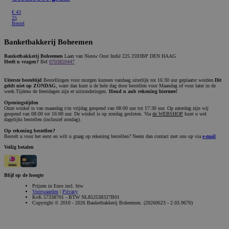
€
43
25
Bestel
Banketbakkerij Boheemen
Banketbakkerij Boheemen
Laan van Nieuw Oost Indië 225 2593BP DEN HAAG
Heeft u vragen?
Bel
0703859447
Uiterste besteltijd
Bestellingen voor morgen kunnen vandaag uiterlijk tot 16:30 uur geplaatst worden.
Dit
geldt niet op ZONDAG
, want dan kunt u de hele dag door bestellen voor Maandag of voor later in de
week.Tijdens de feestdagen zijn er uitzonderingen.
Houd u aub rekening hiermee!
Openingstijden
Onze winkel is van maandag t/m vrijdag geopend van 08:00 uur tot 17:30 uur. Op zaterdag zijn wij
geopend van 08:00 tot 16:00 uur. De winkel is op zondag gesloten. Via
de WEBSHOP
kunt u wel
dagelijks bestellen (inclusief zondag).
Op rekening bestellen?
Bestelt u voor het eerst en wilt u graag op rekening bestellen? Neem dan contact met ons op via
e-mail
.
Veilig betalen
Blijf op de hoogte
Prijzen in Euro incl. btw
Voorwaarden
|
Privacy
KvK 57338701 - BTW NL852538327B01
Copyright © 2010 - 2026 Banketbakkerij Boheemen. (20260623 - 2.03.9670)