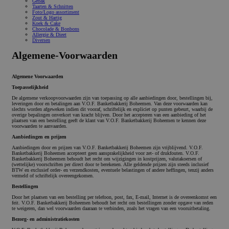
Gebak
Taarten & Schnitten
Foto/Logo assortiment
Zout & Hartig
Koek & Cake
Chocolade & Bonbons
Allergie & Dieet
Diversen
Algemene-Voorwaarden
Algemene Voorwaarden
Toepasselijkheid
De algemene verkoopvoorwaarden zijn van toepassing op alle aanbiedingen door, bestellingen bij,
leveringen door en betalingen aan V.O.F. Banketbakkerij Boheemen. Van deze voorwaarden kan
slechts worden afgeweken indien dit vooraf, schriftelijk en expliciet op punten gebeurt, waarbij de
overige bepalingen onverkort van kracht blijven. Door het accepteren van een aanbieding of het
plaatsen van een bestelling geeft de klant van V.O.F. Banketbakkerij Boheemen te kennen deze
voorwaarden te aanvaarden.
Aanbiedingen en prijzen
Aanbiedingen door en prijzen van V.O.F. Banketbakkerij Boheemen zijn vrijblijvend. V.O.F.
Banketbakkerij Boheemen accepteert geen aansprakelijkheid voor zet- of drukfouten. V.O.F.
Banketbakkerij Boheemen behoudt het recht om wijzigingen in kostprijzen, valutakoersen of
(wettelijke) voorschriften per direct door te berekenen. Alle geldende prijzen zijn steeds inclusief
BTW en exclusief order- en verzendkosten, eventuele belastingen of andere heffingen, tenzij anders
vermeld of schriftelijk overeengekomen.
Bestellingen
Door het plaatsen van een bestelling per telefoon, post, fax, E-mail, Internet is de overeenkomst een
feit. V.O.F. Banketbakkerij Boheemen behoudt het recht om bestellingen zonder opgave van reden
te weigeren, dan wel voorwaarden daaraan te verbinden, zoals het vragen van een vooruitbetaling.
Bezorg- en administratiekosten