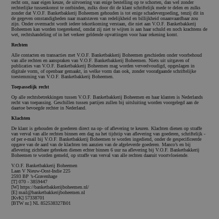
recht om, naar eigen keuze, de uitvoering van enige bestelling op te schorten, dan wel zonder
rechterlijke tussenkomst te ontbinden, zulks door dit de klant schriftelijk mede te delen en zulks
zonder dat V.O.F. Banketbakkerij Boheemen gehouden is tot enige schadevergoeding, tenzij dit in
de gegeven omstandigheden naar maatstaven van redelijkheid en billijkheid onaanvaardbaar zou
zijn. Onder overmacht wordt iedere tekortkoming verstaan, die niet aan V.O.F. Banketbakkerij
Boheemen kan worden toegerekend, omdat zij niet te wijten is aan haar schuld en noch krachtens de
wet, rechtshandeling of in het verkeer geldende opvattingen voor haar rekening komt.
Rechten
Alle contacten en transacties met V.O.F. Banketbakkerij Boheemen geschieden onder voorbehoud
van alle rechten en aanspraken van V.O.F. Banketbakkerij Boheemen. Niets uit uitgaven of
CookieScriptConsent
CookieScript
3 maand
publicaties van V.O.F. Banketbakkerij Boheemen mag worden verveelvoudigd, opgeslagen in
banketbakkerijboheemen.nl
digitale vorm, of openbaar gemaakt, in welke vorm dan ook, zonder voorafgaande schriftelijke
toestemming van V.O.F. Banketbakkerij Boheemen.
Toepasselijk recht
Op alle rechtsbetrekkingen tussen V.O.F. Banketbakkerij Boheemen en haar klanten is Nederlands
recht van toepassing. Geschillen tussen partijen zullen bij uitsluiting worden voorgelegd aan de
daartoe bevoegde rechter in Nederland.
Klachten
De klant is gehouden de goederen direct na op- of aflevering te keuren. Klachten dienen op straffe
van verval van alle rechten binnen een dag na het tijdstip van aflevering van goederen, schriftelijk -
of per e-mail bij V.O.F. Banketbakkerij Boheemen te worden ingediend, onder de gespecificeerde
opgave van de aard van de klachten ten aanzien van de afgeleverde goederen. Manco’s en bij
aflevering zichtbare gebreken dienen echter binnen 6 uur na aflevering bij V.O.F. Banketbakkerij
Boheemen te worden gemeld, op straffe van verval van alle rechten daaruit voortvloeiende.
V.O.F. Banketbakkerij Boheemen
Laan V Nieuw-Oost-Indie 225
2593 BP ’s-Gravenhage
[T] 070 - 3859447
[W] https://banketbakkerijboheemen.nl/
[E] mail@banketbakkerijboheemen.nl
[KvK] 57338701
[BTW nr.] NL 852538327B01