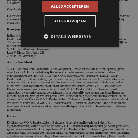
alle andere gevallen voor rekening van de klant.
ALLES ACCEPTEREN
Overdracht van risico en eigendom
Het risico van het geleverde gaat van V.O.F. Banketbakkerij Boheemen over naar de klant, zodra de
aflevering heeft plaatsgevonden. De eigendom gaat evenwel pas over, indien de klant aan al zijn
ALLES AFWIJZEN
onder punt betaling, 1e alinea bedoelde verplichtingen heeft voldaan.
Klantgegevens
Indien de klant aan V.O.F. Banketbakkerij Boheemen opgave doet van een adres is V.O.F.
DETAILS WEERGEVEN
Banketbakkerij Boheemen gerechtigd alle bestellingen aan dat adres te verzenden met behoud van
alle rechten zoals bedoeld in punt betaling. Klanten zijn verplicht adreswijzigingen schriftelijk te
melden aan
V.O.F. Banketbakkerij Boheemen
Laan V Nieuw-Oost-Indie 225
2593 BP ’s-Gravenhage
Strikt noodzakelijk
Prestatie
Targeting
Aansprakelijkheid
Functioneel
V.O.F. Banketbakkerij Boheemen is niet aansprakelijk voor schade, die niet aan opzet of grove
schuld van V.O.F. Banketbakkerij Boheemen is toe te rekenen dan wel ontstaan is door
omstandigheden die niet voor risico van V.O.F. Banketbakkerij Boheemen komen. V.O.F.
Banketbakkerij Boheemen draagt geen verantwoordelijkheid voor informatie, foto’s, folders en
Strikt noodzakelijke cookies maken de
andere vormen van voorlichtingsmaterialen voor zover onder verantwoordelijkheid van derden
kernfunctionaliteiten van de website mogelijk,
uitgegeven. Voor handelingen en/of tekortkomingen van derden draagt V.O.F. Banketbakkerij
zoals gebruikersaanmelding en accountbeheer.
Boheemen eveneens geen verantwoordelijkheid. V.O.F. Banketbakkerij Boheemen is niet
aansprakelijk voor misverstaan, vertragingen of niet behoorlijk overkomen van bestellingen en
De website kan niet goed worden gebruikt
mededelingen ten gevolge van het gebruik van Internet of enig ander communicatiemiddel in het
zonder de strikt noodzakelijke cookies.
verkeer tussen de klant en V.O.F. Banketbakkerij Boheemen, tenzij en voor zover sprake mocht zijn
van opzet of grove schuld van V.O.F. Banketbakkerij Boheemen. Aansprakelijkheid voor schade
waartegen de klant reeds is verzekerd wordt ten alle tijden door V.O.F. Banketbakkerij Boheemen
Naam
Aanbieder / Domein
Vervalda
uitgesloten.
Diversen
ASP.NET_SessionId
Sessie
Microsoft Corporation
banketbakkerijboheemen.nl
De klant van V.O.F. Banketbakkerij Boheemen dient alle intellectuele en industriële
eigendomsrechten, welke rusten op de door V.O.F. Banketbakkerij Boheemen geleverde producten,
geheel en onvoorwaardelijk te respecteren. V.O.F. Banketbakkerij Boheemen garandeert niet dat de
aan u geleverde producten geen inbreuk maken op enig (ongeschreven) intellectueel en/of industrieel
eigendomsrechten van derden. Ingeval van overmacht heeft V.O.F. Banketbakkerij Boheemen het