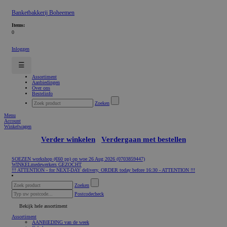
Banketbakkerij Boheemen
Items:
0
Inloggen
☰
Assortiment
Aanbiedingen
Over ons
Bestelinfo
Zoeken
Menu
Account
Winkelwagen
Verder winkelen
Verdergaan met bestellen
SOEZEN workshop (€60 pp) op woe 26 Aug 2026 (0703859447)
WINKELmedewerkers GEZOCHT
!!! ATTENTION - for NEXT-DAY delivery, ORDER today before 16:30 - ATTENTION !!!
Zoeken
Postcodecheck
Bekijk hele assortiment
Assortiment
AANBIEDING van de week