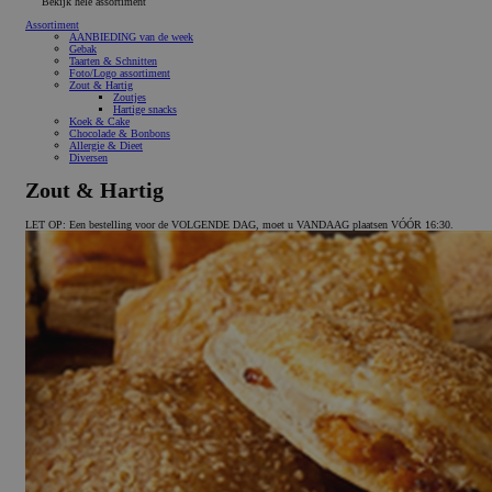
Bekijk hele assortiment
Assortiment
AANBIEDING van de week
Gebak
Taarten & Schnitten
Foto/Logo assortiment
Zout & Hartig
Zoutjes
Hartige snacks
Koek & Cake
Chocolade & Bonbons
Allergie & Dieet
Diversen
Zout & Hartig
LET OP: Een bestelling voor de VOLGENDE DAG, moet u VANDAAG plaatsen VÓÓR 16:30.