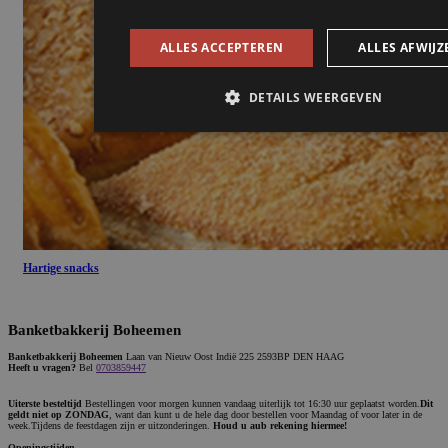
ALLES ACCEPTEREN
ALLES AFWIJZ
DETAILS WEERGEVEN
Strikt noodzakelijk
Prestatie
Targeting
Funct
Strikt noodzakelijke cookies maken de kernfunctionaliteiten v
website mogelijk, zoals gebruikersaanmelding en accountbehe
website kan niet goed worden gebruikt zonder de strikt noodz
cookies.
Hartige snacks
Naam
Aanbieder / Domein
Verv
ASP.NET_SessionId
Se
Microsoft Corporation
Banketbakkerij Boheemen
banketbakkerijboheemen.nl
Banketbakkerij Boheemen
Laan van Nieuw Oost Indië 225 2593BP DEN HAAG
Heeft u vragen?
Bel
0703859447
Uiterste besteltijd
Bestellingen voor morgen kunnen vandaag uiterlijk tot 16:30 uur geplaatst worden.
Dit
geldt niet op ZONDAG
, want dan kunt u de hele dag door bestellen voor Maandag of voor later in de
week.Tijdens de feestdagen zijn er uitzonderingen.
Houd u aub rekening hiermee!
Openingstijden