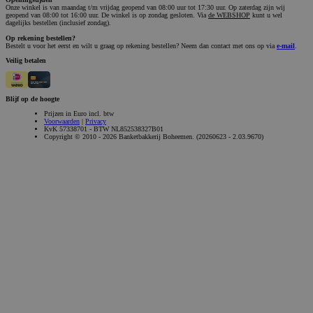
Onze winkel is van maandag t/m vrijdag geopend van 08:00 uur tot 17:30 uur. Op zaterdag zijn wij
geopend van 08:00 tot 16:00 uur. De winkel is op zondag gesloten. Via
de WEBSHOP
kunt u wel
dagelijks bestellen (inclusief zondag).
Op rekening bestellen?
CookieScriptConsent
CookieScript
3 m
Bestelt u voor het eerst en wilt u graag op rekening bestellen? Neem dan contact met ons op via
e-mail
.
banketbakkerijboheemen.nl
Veilig betalen
Blijf op de hoogte
Prijzen in Euro incl. btw
Voorwaarden
|
Privacy
KvK 57338701 - BTW NL852538327B01
Copyright © 2010 - 2026 Banketbakkerij Boheemen. (20260623 - 2.03.9670)