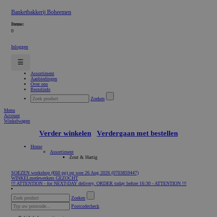
Banketbakkerij Boheemen
Items:
0
Inloggen
☰
Assortiment
Aanbiedingen
Over ons
Bestelinfo
Zoeken
Menu
Account
Winkelwagen
Verder winkelen
Verdergaan met bestellen
Home
Assortiment
Zout & Hartig
SOEZEN workshop (€60 pp) op woe 26 Aug 2026 (0703859447)
WINKELmedewerkers GEZOCHT
!!! ATTENTION - for NEXT-DAY delivery, ORDER today before 16:30 - ATTENTION !!!
Zoeken
Postcodecheck