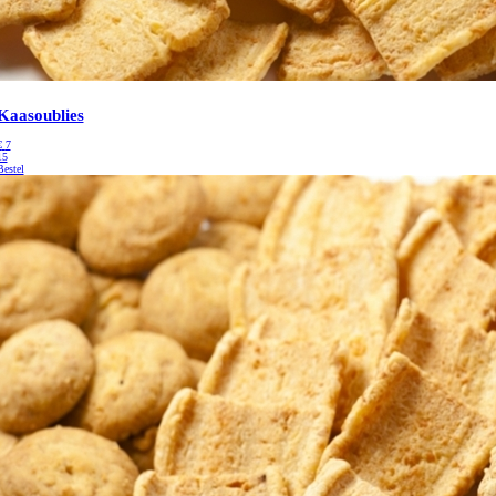
Kaasoublies
€
7
15
Bestel