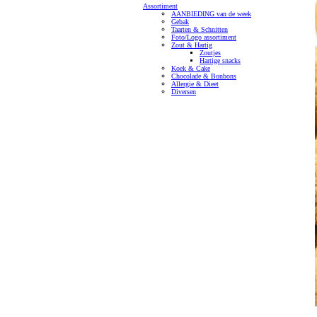
Assortiment
AANBIEDING van de week
Gebak
Taarten & Schnitten
Foto/Logo assortiment
Zout & Hartig
Zoutjes
Hartige snacks
Koek & Cake
Chocolade & Bonbons
Allergie & Dieet
Diversen