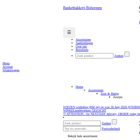
Banketbakkerij Boheemen
☰
Assortiment
Aanbiedingen
Over ons
Bestelinfo
Zoeken
Menu
Account
Winkelwagen
Home
Assortiment
Zout & Hartig
Zoutjes
SOEZEN workshop (€60 pp) op woe 26 Aug 2026 (0703859
WINKELmedewerkers GEZOCHT
!!! ATTENTION - for NEXT-DAY delivery, ORDER today be
Zoeken
Postcodecheck
Bekijk hele assortiment