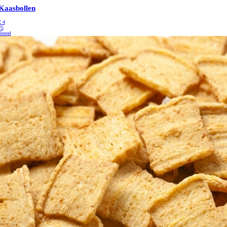
Kaasbollen
€
4
75
Bestel