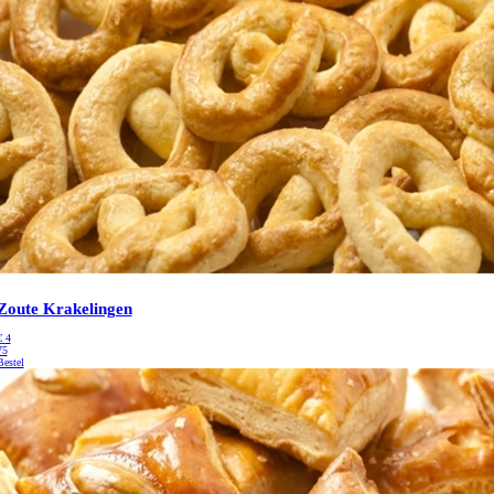
Zoute Krakelingen
€
4
75
Bestel