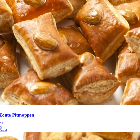
Zoute Pitmoppen
€
5
95
Bestel