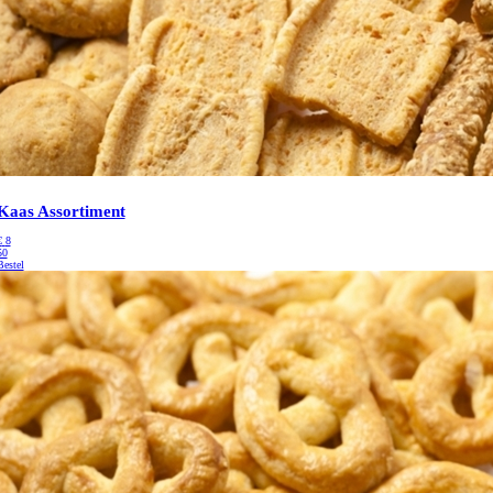
Kaas Assortiment
€
8
50
Bestel