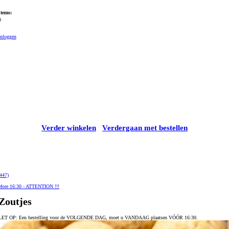
Items:
0
Inloggen
Verder winkelen
Verdergaan met bestellen
447)
fore 16:30 - ATTENTION !!!
Zoutjes
LET OP: Een bestelling voor de VOLGENDE DAG, moet u VANDAAG plaatsen VÓÓR 16:30.