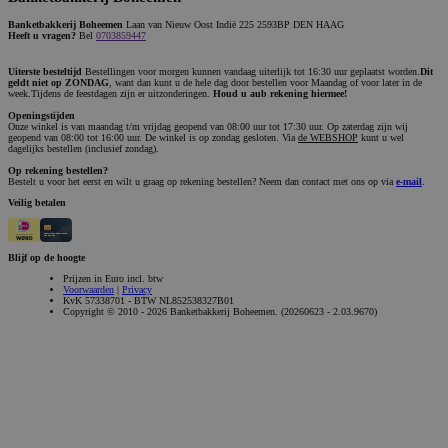
Banketbakkerij Boheemen
Laan van Nieuw Oost Indië 225 2593BP DEN HAAG
Heeft u vragen?
Bel
0703859447
Uiterste besteltijd
Bestellingen voor morgen kunnen vandaag uiterlijk tot 16:30 uur geplaatst worden.
Dit
geldt niet op ZONDAG
, want dan kunt u de hele dag door bestellen voor Maandag of voor later in de
week.Tijdens de feestdagen zijn er uitzonderingen.
Houd u aub rekening hiermee!
Openingstijden
Onze winkel is van maandag t/m vrijdag geopend van 08:00 uur tot 17:30 uur. Op zaterdag zijn wij
geopend van 08:00 tot 16:00 uur. De winkel is op zondag gesloten. Via
de WEBSHOP
kunt u wel
dagelijks bestellen (inclusief zondag).
Op rekening bestellen?
Bestelt u voor het eerst en wilt u graag op rekening bestellen? Neem dan contact met ons op via
e-mail
.
Veilig betalen
Blijf op de hoogte
Prijzen in Euro incl. btw
Voorwaarden
|
Privacy
KvK 57338701 - BTW NL852538327B01
Copyright © 2010 - 2026 Banketbakkerij Boheemen. (20260623 - 2.03.9670)