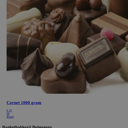
Cornet 1000 gram
€
79
50
Bestel
Banketbakkerij Boheemen