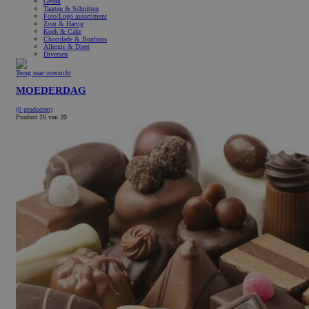
Gebak
Taarten & Schnitten
Foto/Logo assortiment
Zout & Hartig
Koek & Cake
Chocolade & Bonbons
Allergie & Dieet
Diversen
Terug naar overzicht
MOEDERDAG
(0 producten)
Product 16 van 20