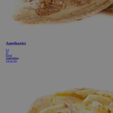
Appelkanjer
€
2
25
Bestel
Aanbieding
3-8 tm 8-8