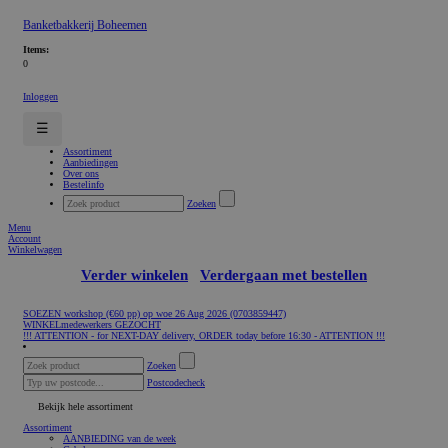
Banketbakkerij Boheemen
Items:
0
Inloggen
☰
Assortiment
Aanbiedingen
Over ons
Bestelinfo
Zoeken
Menu
Account
Winkelwagen
Verder winkelen
Verdergaan met bestellen
SOEZEN workshop (€60 pp) op woe 26 Aug 2026 (0703859447)
WINKELmedewerkers GEZOCHT
!!! ATTENTION - for NEXT-DAY delivery, ORDER today before 16:30 - ATTENTION !!!
Zoeken
Postcodecheck
Bekijk hele assortiment
Assortiment
AANBIEDING van de week