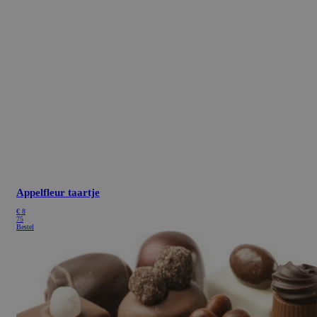
Appelfleur taartje
€
8
75
Bestel