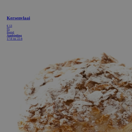
Kersenvlaai
€
13
95
Bestel
Aanbieding
17-8 tm 22-8