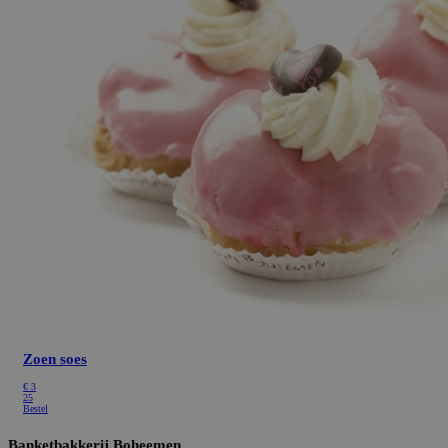
Zoen soes
€
3
25
Bestel
Banketbakkerij Boheemen