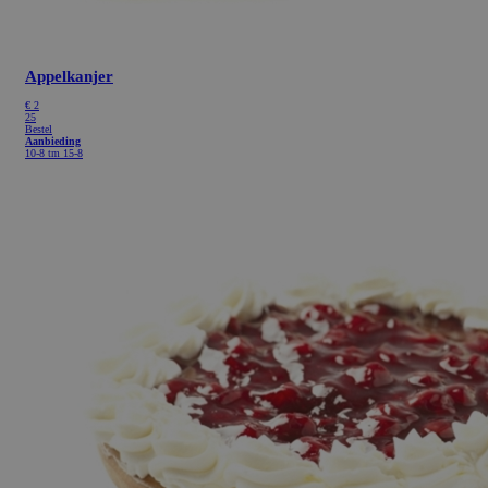
Appelkanjer
€
2
25
Bestel
Aanbieding
10-8 tm 15-8