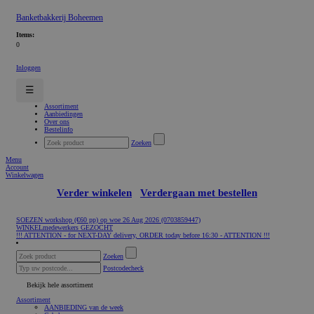
Banketbakkerij Boheemen
Items:
0
Inloggen
☰
Assortiment
Aanbiedingen
Over ons
Bestelinfo
Zoeken
Menu
Account
Winkelwagen
Verder winkelen
Verdergaan met bestellen
SOEZEN workshop (€60 pp) op woe 26 Aug 2026 (0703859447)
WINKELmedewerkers GEZOCHT
!!! ATTENTION - for NEXT-DAY delivery, ORDER today before 16:30 - ATTENTION !!!
Zoeken
Postcodecheck
Bekijk hele assortiment
Assortiment
AANBIEDING van de week