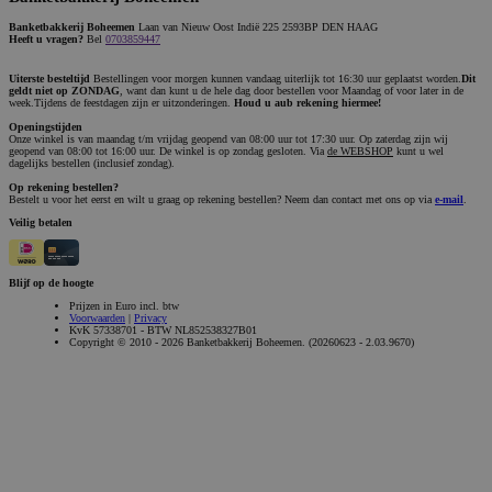
Banketbakkerij Boheemen
Laan van Nieuw Oost Indië 225 2593BP DEN HAAG
Heeft u vragen?
Bel
0703859447
Uiterste besteltijd
Bestellingen voor morgen kunnen vandaag uiterlijk tot 16:30 uur geplaatst worden.
Dit
geldt niet op ZONDAG
, want dan kunt u de hele dag door bestellen voor Maandag of voor later in de
week.Tijdens de feestdagen zijn er uitzonderingen.
Houd u aub rekening hiermee!
Openingstijden
Onze winkel is van maandag t/m vrijdag geopend van 08:00 uur tot 17:30 uur. Op zaterdag zijn wij
geopend van 08:00 tot 16:00 uur. De winkel is op zondag gesloten. Via
de WEBSHOP
kunt u wel
dagelijks bestellen (inclusief zondag).
Op rekening bestellen?
Bestelt u voor het eerst en wilt u graag op rekening bestellen? Neem dan contact met ons op via
e-mail
.
Veilig betalen
Blijf op de hoogte
Prijzen in Euro incl. btw
Voorwaarden
|
Privacy
KvK 57338701 - BTW NL852538327B01
Copyright © 2010 - 2026 Banketbakkerij Boheemen. (20260623 - 2.03.9670)