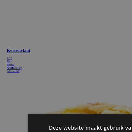
Kersenvlaai
€
13
95
Bestel
Aanbieding
3-8 tm 8-8
Deze website maakt gebruik va