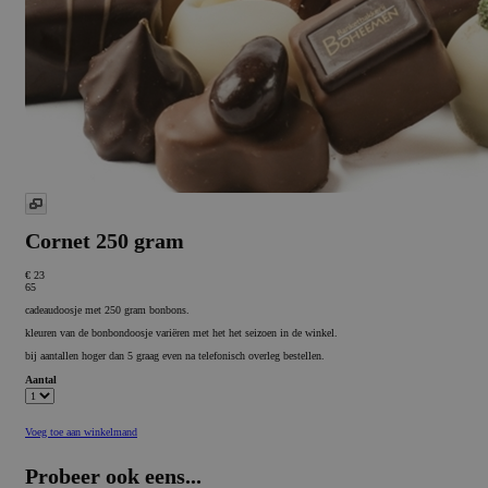
Cornet 250 gram
€ 23
65
cadeaudoosje met 250 gram bonbons.
kleuren van de bonbondoosje variëren met het het seizoen in de winkel.
bij aantallen hoger dan 5 graag even na telefonisch overleg bestellen.
Aantal
Voeg toe aan winkelmand
Probeer ook eens...