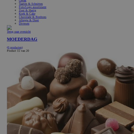
Gebak
Taarten & Schnitten
Foto/Logo assortiment
Zout & Hartig
Koek & Cake
Chocolade & Bonbons
Allergie & Dieet
Diversen
Terug naar overzicht
MOEDERDAG
(0 producten)
Product 15 van 20