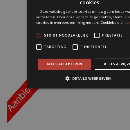
cookies.
Deze website gebruikt cookies om uw gebruikerserva
verbeteren. Door onze website te gebruiken, stemt u in
cookies in overeenstemming met ons Cookiebeleid.
Lee
STRIKT NOODZAKELIJK
PRESTATIE
TARGETING
FUNCTIONEEL
ALLES ACCEPTEREN
ALLES AFWIJZ
DETAILS WEERGEVEN
Strikt noodzakelijk
Prestatie
Targeting
Funct
Strikt noodzakelijke cookies maken de kernfunctionaliteiten v
website mogelijk, zoals gebruikersaanmelding en accountbehe
website kan niet goed worden gebruikt zonder de strikt noodz
cookies.