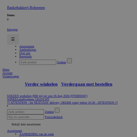
Banketbakkerij Boheemen
Items:
0
Inloggen
☰
Assortiment
Aanbiedingen
Over ons
Bestelinfo
Zoeken
Menu
Account
Winkelwagen
Verder winkelen
Verdergaan met bestellen
SOEZEN workshop (€60 pp) op woe 26 Aug 2026 (0703859447)
WINKELmedewerkers GEZOCHT
!!! ATTENTION - for NEXT-DAY delivery, ORDER today before 16:30 - ATTENTION !!!
Zoeken
Postcodecheck
Bekijk hele assortiment
Assortiment
AANBIEDING van de week