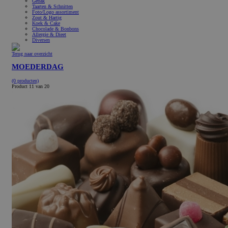
Gebak
Taarten & Schnitten
Foto/Logo assortiment
Zout & Hartig
Koek & Cake
Chocolade & Bonbons
Allergie & Dieet
Diversen
Terug naar overzicht
MOEDERDAG
(0 producten)
Product 11 van 20