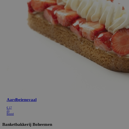
Aardbeienovaal
€
17
25
Bestel
Banketbakkerij Boheemen