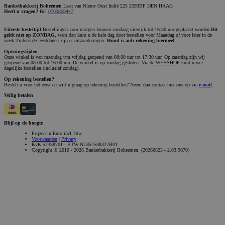
Banketbakkerij Boheemen
Laan van Nieuw Oost Indië 225 2593BP DEN HAAG
Heeft u vragen?
Bel
0703859447
Uiterste besteltijd
Bestellingen voor morgen kunnen vandaag uiterlijk tot 16:30 uur geplaatst worden.
Dit
geldt niet op ZONDAG
, want dan kunt u de hele dag door bestellen voor Maandag of voor later in de
week.Tijdens de feestdagen zijn er uitzonderingen.
Houd u aub rekening hiermee!
Openingstijden
Onze winkel is van maandag t/m vrijdag geopend van 08:00 uur tot 17:30 uur. Op zaterdag zijn wij
geopend van 08:00 tot 16:00 uur. De winkel is op zondag gesloten. Via
de WEBSHOP
kunt u wel
dagelijks bestellen (inclusief zondag).
Op rekening bestellen?
Bestelt u voor het eerst en wilt u graag op rekening bestellen? Neem dan contact met ons op via
e-mail
.
Veilig betalen
Blijf op de hoogte
Prijzen in Euro incl. btw
Voorwaarden
|
Privacy
KvK 57338701 - BTW NL852538327B01
Copyright © 2010 - 2026 Banketbakkerij Boheemen. (20260623 - 2.03.9670)