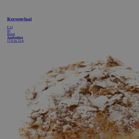
Kersenvlaai
€
13
95
Bestel
Aanbieding
17-8 tm 22-8