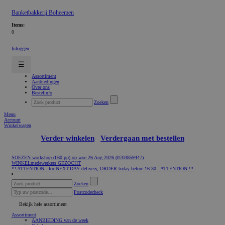
Banketbakkerij Boheemen
Items:
0
Inloggen
☰
Assortiment
Aanbiedingen
Over ons
Bestelinfo
Zoeken
Menu
Account
Winkelwagen
Verder winkelen
Verdergaan met bestellen
SOEZEN workshop (€60 pp) op woe 26 Aug 2026 (0703859447)
WINKELmedewerkers GEZOCHT
!!! ATTENTION - for NEXT-DAY delivery, ORDER today before 16:30 - ATTENTION !!!
Zoeken
Postcodecheck
Bekijk hele assortiment
Assortiment
AANBIEDING van de week