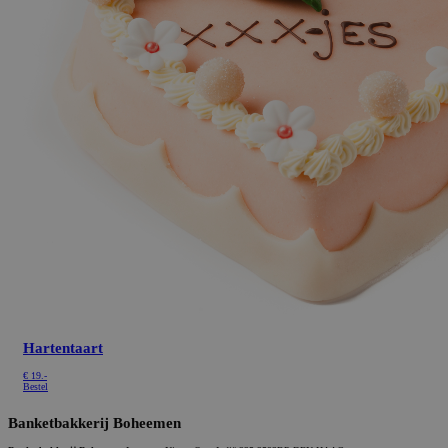
Hartentaart
€
19.-
Bestel
Banketbakkerij Boheemen