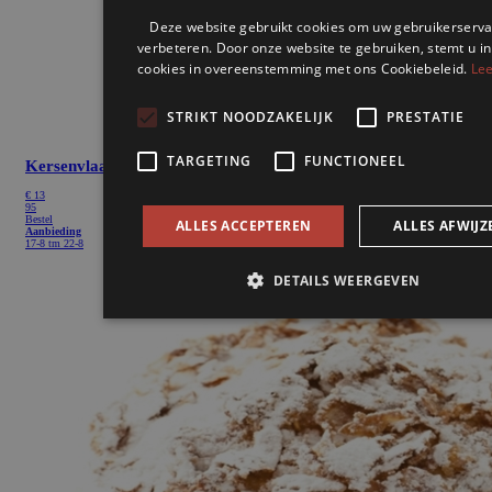
Kersenvlaai
€
13
95
Bestel
Aanbieding
17-8 tm 22-8