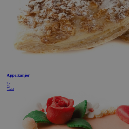
Appelkanjer
€
2
25
Bestel