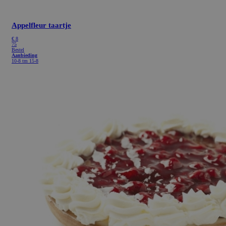
Appelfleur taartje
€
8
75
Bestel
Aanbieding
10-8 tm 15-8