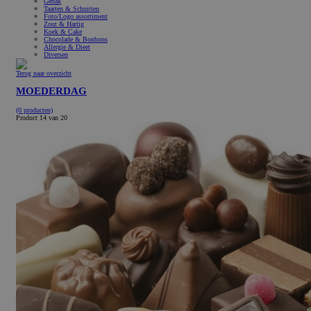
Gebak
Taarten & Schnitten
Foto/Logo assortiment
Zout & Hartig
Koek & Cake
Chocolade & Bonbons
Allergie & Dieet
Diversen
Terug naar overzicht
MOEDERDAG
(0 producten)
Product 14 van 20