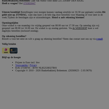
Banketbakkerij Boheemen
Laan van Nieuw Oost Indië 225 2593BP DEN HAAG
Heeft u vragen?
Bel
0703859447
Uiterste besteltijd
Bestellingen voor morgen kunnen vandaag uiterlijk tot 16:30 uur geplaatst worden.
Dit
geldt niet op ZONDAG
, want dan kunt u de hele dag door bestellen voor Maandag of voor later in de
week.Tijdens de feestdagen zijn er uitzonderingen.
Houd u aub rekening hiermee!
Openingstijden
Onze winkel is van maandag t/m vrijdag geopend van 08:00 uur tot 17:30 uur. Op zaterdag zijn wij
geopend van 08:00 tot 16:00 uur. De winkel is op zondag gesloten. Via
de WEBSHOP
kunt u wel
dagelijks bestellen (inclusief zondag).
Op rekening bestellen?
Bestelt u voor het eerst en wilt u graag op rekening bestellen? Neem dan contact met ons op via
e-mail
.
Veilig betalen
Blijf op de hoogte
Prijzen in Euro incl. btw
Voorwaarden
|
Privacy
KvK 57338701 - BTW NL852538327B01
Copyright © 2010 - 2026 Banketbakkerij Boheemen. (20260623 - 2.03.9670)