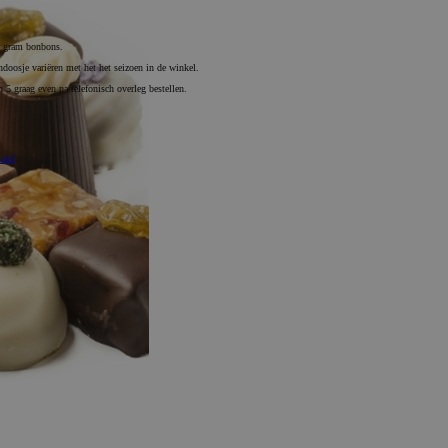
0 gram bonbons.
doosje variëren met het het seizoen in de winkel.
n 5 graag even na telefonisch overleg bestellen.
mand