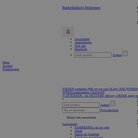
Banketbakkerij Boheemen
☰
Assortiment
Aanbiedingen
Over ons
Bestelinfo
Zoeken
Menu
Account
Winkelwagen
SOEZEN workshop (€60 pp) op woe 26 Aug 2026 (0703859
WINKELmedewerkers GEZOCHT
!!! ATTENTION - for NEXT-DAY delivery, ORDER today be
Zoeken
Postcodecheck
Bekijk hele assortiment
Assortiment
AANBIEDING van de week
Gebak
Taarten & Schnitten
Foto/Logo assortiment