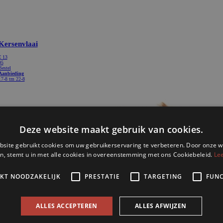
Kersenvlaai
€
13
95
Bestel
Aanbieding
17-8 tm 22-8