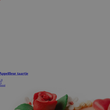
Appelfleur taartje
€
8
75
Bestel