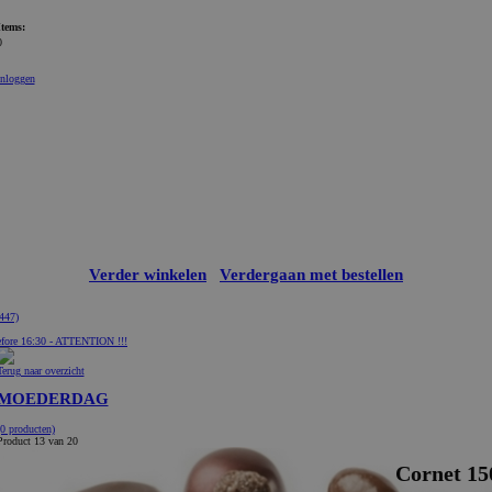
Items:
0
Inloggen
Verder winkelen
Verdergaan met bestellen
447)
fore 16:30 - ATTENTION !!!
Terug naar overzicht
MOEDERDAG
(0 producten)
Product 13 van 20
Cornet 15