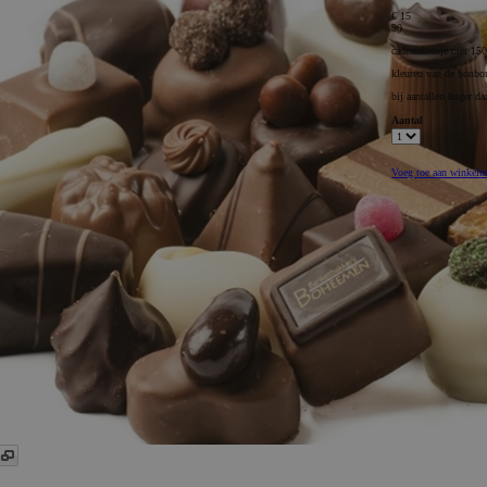
€ 15
90
cadeaudoosje met 15
kleuren van de bonbon
bij aantallen hoger da
Aantal
Voeg toe aan winkel