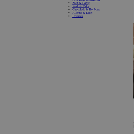
Zout & Hartig
Koek & Cake
Chocolade & Bonbons
Allergie & Dieet
Diversen