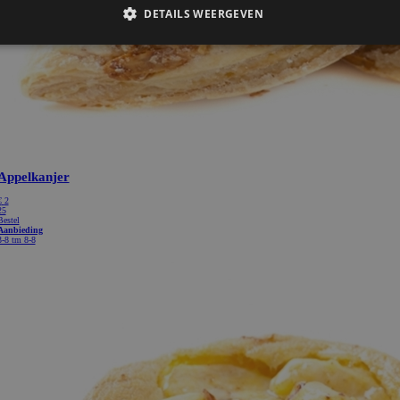
Appelkanjer
€
2
25
Bestel
Aanbieding
3-8 tm 8-8