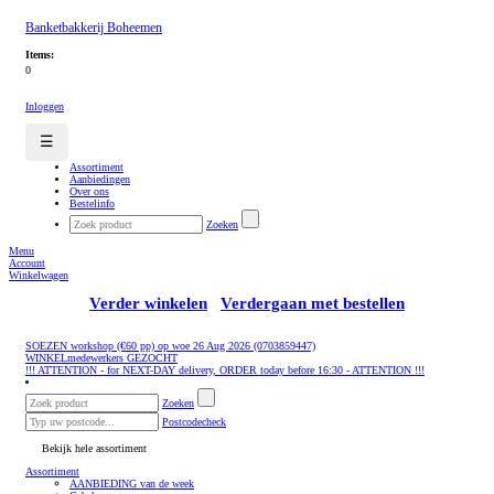
Banketbakkerij Boheemen
Items:
0
Inloggen
☰
Assortiment
Aanbiedingen
Over ons
Bestelinfo
Zoeken
Menu
Account
Winkelwagen
Verder winkelen
Verdergaan met bestellen
SOEZEN workshop (€60 pp) op woe 26 Aug 2026 (0703859447)
WINKELmedewerkers GEZOCHT
!!! ATTENTION - for NEXT-DAY delivery, ORDER today before 16:30 - ATTENTION !!!
Zoeken
Postcodecheck
Bekijk hele assortiment
Assortiment
AANBIEDING van de week