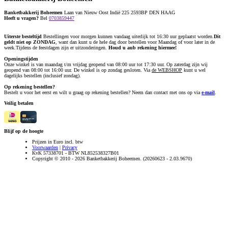
Banketbakkerij Boheemen
Laan van Nieuw Oost Indië 225 2593BP DEN HAAG
Heeft u vragen?
Bel
0703859447
Uiterste besteltijd
Bestellingen voor morgen kunnen vandaag uiterlijk tot 16:30 uur geplaatst worden.
Dit
geldt niet op ZONDAG
, want dan kunt u de hele dag door bestellen voor Maandag of voor later in de
week.Tijdens de feestdagen zijn er uitzonderingen.
Houd u aub rekening hiermee!
Openingstijden
Onze winkel is van maandag t/m vrijdag geopend van 08:00 uur tot 17:30 uur. Op zaterdag zijn wij
geopend van 08:00 tot 16:00 uur. De winkel is op zondag gesloten. Via
de WEBSHOP
kunt u wel
dagelijks bestellen (inclusief zondag).
Op rekening bestellen?
Bestelt u voor het eerst en wilt u graag op rekening bestellen? Neem dan contact met ons op via
e-mail
.
Veilig betalen
Blijf op de hoogte
Prijzen in Euro incl. btw
Voorwaarden
|
Privacy
KvK 57338701 - BTW NL852538327B01
Copyright © 2010 - 2026 Banketbakkerij Boheemen. (20260623 - 2.03.9670)