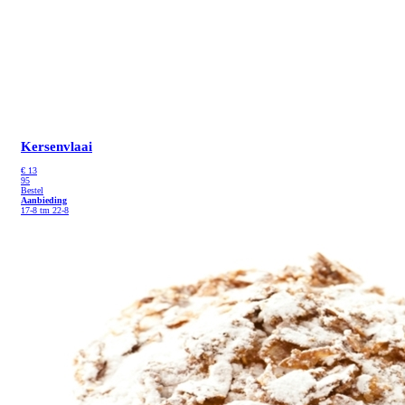
Kersenvlaai
€
13
95
Bestel
Aanbieding
17-8 tm 22-8