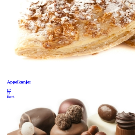
Appelkanjer
€
2
25
Bestel