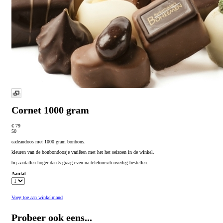
Cornet 1000 gram
€ 79
50
cadeaudoos met 1000 gram bonbons.
kleuren van de bonbondoosje variëren met het het seizoen in de winkel.
bij aantallen hoger dan 5 graag even na telefonisch overleg bestellen.
Aantal
Voeg toe aan winkelmand
Probeer ook eens...