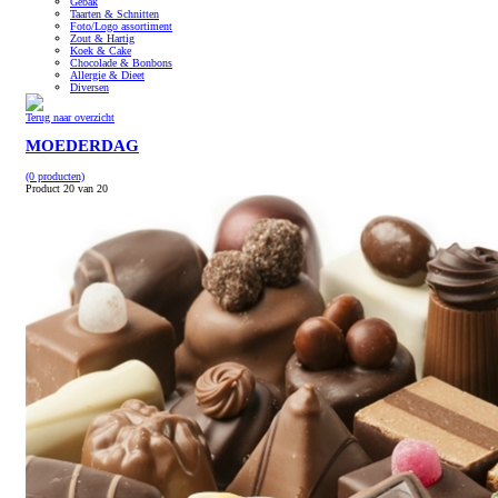
Gebak
Taarten & Schnitten
Foto/Logo assortiment
Zout & Hartig
Koek & Cake
Chocolade & Bonbons
Allergie & Dieet
Diversen
Terug naar overzicht
MOEDERDAG
(0 producten)
Product 20 van 20