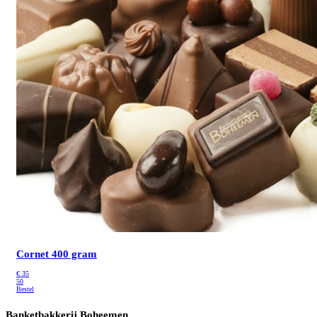
Cornet 400 gram
€
35
50
Bestel
Banketbakkerij Boheemen