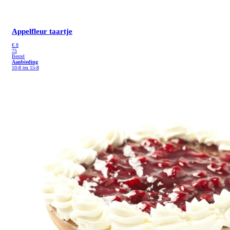
Appelfleur taartje
€
8
75
Bestel
Aanbieding
10-8 tm 15-8