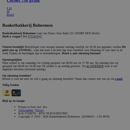
Cornet 750 gram
€
61
40
Bestel
Banketbakkerij Boheemen
Banketbakkerij Boheemen
Laan van Nieuw Oost Indië 225 2593BP DEN HAAG
Heeft u vragen?
Bel
0703859447
Uiterste besteltijd
Bestellingen voor morgen kunnen vandaag uiterlijk tot 16:30 uur geplaatst worden.
Dit
geldt niet op ZONDAG
, want dan kunt u de hele dag door bestellen voor Maandag of voor later in de
week.Tijdens de feestdagen zijn er uitzonderingen.
Houd u aub rekening hiermee!
Openingstijden
Onze winkel is van maandag t/m vrijdag geopend van 08:00 uur tot 17:30 uur. Op zaterdag zijn wij
geopend van 08:00 tot 16:00 uur. De winkel is op zondag gesloten. Via
de WEBSHOP
kunt u wel
dagelijks bestellen (inclusief zondag).
Op rekening bestellen?
Bestelt u voor het eerst en wilt u graag op rekening bestellen? Neem dan contact met ons op via
e-mail
.
Veilig betalen
Blijf op de hoogte
Prijzen in Euro incl. btw
Voorwaarden
|
Privacy
KvK 57338701 - BTW NL852538327B01
Copyright © 2010 - 2026 Banketbakkerij Boheemen. (20260623 - 2.03.9670)