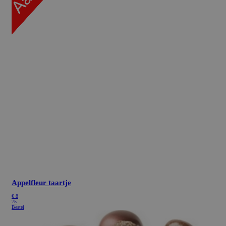
Appelfleur taartje
€
8
75
Bestel