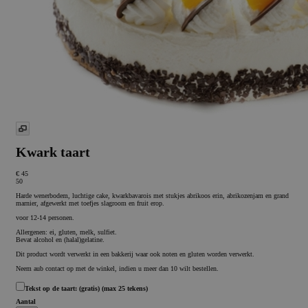
Kwark taart
€ 45
50
Harde wenerbodem, luchtige cake, kwarkbavarois met stukjes abrikoos erin, abrikozenjam en grand
marnier, afgewerkt met toefjes slagroom en fruit erop.
voor 12-14 personen.
Allergenen: ei, gluten, melk, sulfiet.
Bevat alcohol en (halal)gelatine.
Dit product wordt verwerkt in een bakkerij waar ook noten en gluten worden verwerkt.
Neem aub contact op met de winkel, indien u meer dan 10 wilt bestellen.
Tekst op de taart:
(gratis)
(max 25 tekens)
Aantal