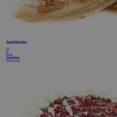
Appelkanjer
€
2
25
Bestel
Aanbieding
10-8 tm 15-8