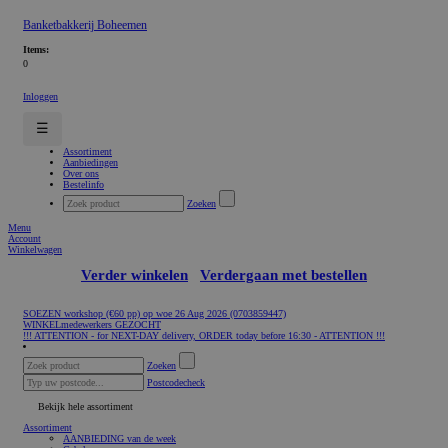
Banketbakkerij Boheemen
Items:
0
Inloggen
☰
Assortiment
Aanbiedingen
Over ons
Bestelinfo
Zoeken
Menu
Account
Winkelwagen
Verder winkelen
Verdergaan met bestellen
SOEZEN workshop (€60 pp) op woe 26 Aug 2026 (0703859447)
WINKELmedewerkers GEZOCHT
!!! ATTENTION - for NEXT-DAY delivery, ORDER today before 16:30 - ATTENTION !!!
Zoeken
Postcodecheck
Bekijk hele assortiment
Assortiment
AANBIEDING van de week