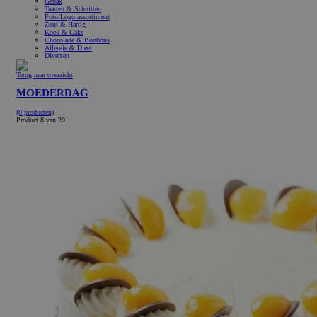
Gebak
Taarten & Schnitten
Foto/Logo assortiment
Zout & Hartig
Koek & Cake
Chocolade & Bonbons
Allergie & Dieet
Diversen
Terug naar overzicht
MOEDERDAG
(0 producten)
Product 8 van 20