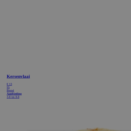
Kersenvlaai
€
13
95
Bestel
Aanbieding
3-8 tm 8-8