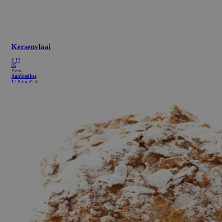
Kersenvlaai
€
13
95
Bestel
Aanbieding
17-8 tm 22-8