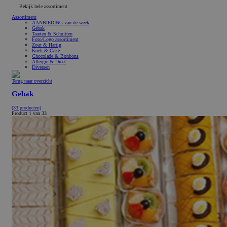
Bekijk hele assortiment
Assortiment
AANBIEDING van de week
Gebak
Taarten & Schnitten
Foto/Logo assortiment
Zout & Hartig
Koek & Cake
Chocolade & Bonbons
Allergie & Dieet
Diversen
Terug naar overzicht
Gebak
(33 producten)
Product 1 van 33