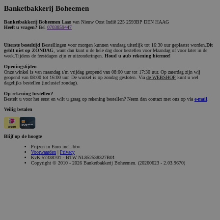
Banketbakkerij Boheemen
Banketbakkerij Boheemen
Laan van Nieuw Oost Indië 225 2593BP DEN HAAG
Heeft u vragen?
Bel
0703859447
Uiterste besteltijd
Bestellingen voor morgen kunnen vandaag uiterlijk tot 16:30 uur geplaatst worden.
Dit
geldt niet op ZONDAG
, want dan kunt u de hele dag door bestellen voor Maandag of voor later in de
week.Tijdens de feestdagen zijn er uitzonderingen.
Houd u aub rekening hiermee!
Openingstijden
Onze winkel is van maandag t/m vrijdag geopend van 08:00 uur tot 17:30 uur. Op zaterdag zijn wij
geopend van 08:00 tot 16:00 uur. De winkel is op zondag gesloten. Via
de WEBSHOP
kunt u wel
dagelijks bestellen (inclusief zondag).
Op rekening bestellen?
Bestelt u voor het eerst en wilt u graag op rekening bestellen? Neem dan contact met ons op via
e-mail
.
Veilig betalen
Blijf op de hoogte
Prijzen in Euro incl. btw
Voorwaarden
|
Privacy
KvK 57338701 - BTW NL852538327B01
Copyright © 2010 - 2026 Banketbakkerij Boheemen. (20260623 - 2.03.9670)