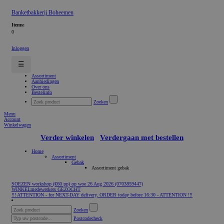
Banketbakkerij Boheemen
Items:
0
Inloggen
☰
Assortiment
Aanbiedingen
Over ons
Bestelinfo
Zoeken
Menu
Account
Winkelwagen
Verder winkelen
Verdergaan met bestellen
Home
Assortiment
Gebak
Assortiment gebak
SOEZEN workshop (€60 pp) op woe 26 Aug 2026 (0703859447)
WINKELmedewerkers GEZOCHT
!!! ATTENTION - for NEXT-DAY delivery, ORDER today before 16:30 - ATTENTION !!!
Zoeken
Postcodecheck