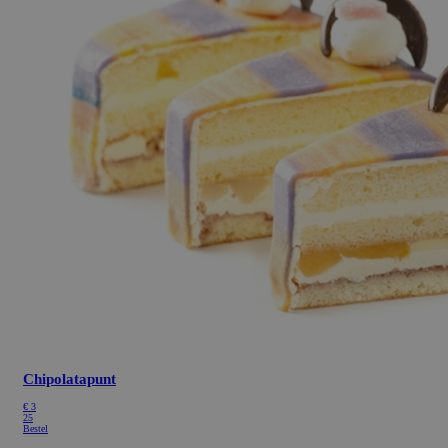
Chipolatapunt
€
3
25
Bestel