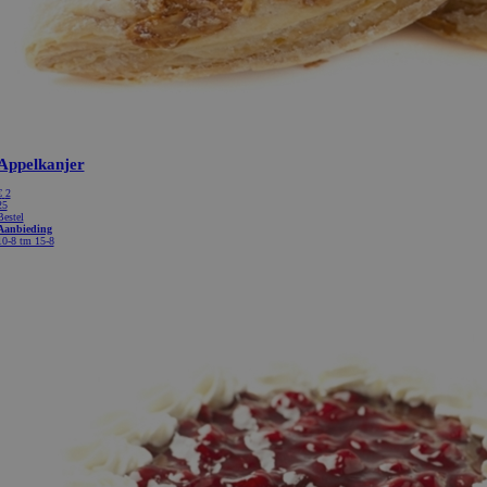
Appelkanjer
€
2
25
Bestel
Aanbieding
10-8 tm 15-8