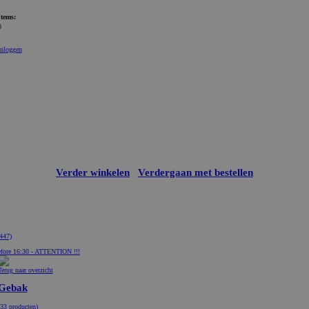
Items:
0
Inloggen
Verder winkelen
Verdergaan met bestellen
447)
fore 16:30 - ATTENTION !!!
Terug naar overzicht
Gebak
(33 producten)