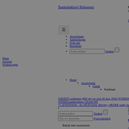
Banketbakkerij Boheemen
☰
Assortiment
Aanbiedingen
Over ons
Bestelinfo
Zoeken
Menu
Account
Winkelwagen
Home
Assortiment
Gebak
Kardinaal
SOEZEN workshop (€60 pp) op woe 26 Aug 2026 (0703859
WINKELmedewerkers GEZOCHT
!!! ATTENTION - for NEXT-DAY delivery, ORDER today be
Zoeken
Postcodecheck
Bekijk hele assortiment