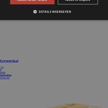
Kersenvlaai
€
13
95
Bestel
Aanbieding
3-8 tm 8-8