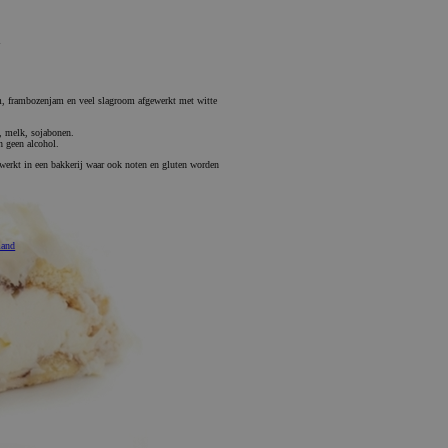
l
m, frambozenjam en veel slagroom afgewerkt met witte
n, melk, sojabonen.
n geen alcohol.
werkt in een bakkerij waar ook noten en gluten worden
mand