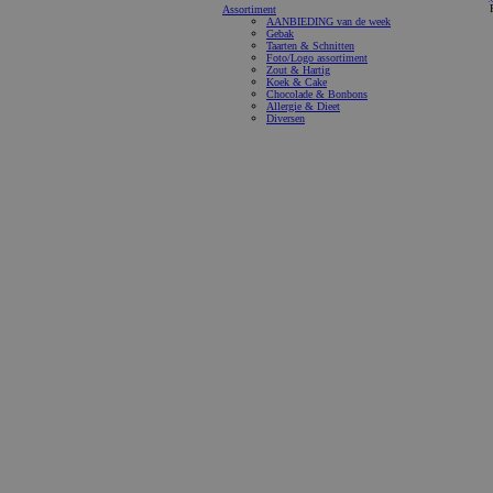
Assortiment
AANBIEDING van de week
Gebak
Taarten & Schnitten
Foto/Logo assortiment
Zout & Hartig
Koek & Cake
Chocolade & Bonbons
Allergie & Dieet
Diversen