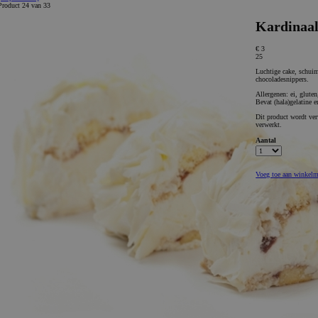
Product 24 van 33
Kardinaa
€ 3
25
Luchtige cake, schui
chocoladesnippers.
Allergenen: ei, glute
Bevat (hala)gelatine e
Dit product wordt ver
verwerkt.
Aantal
Voeg toe aan winkel