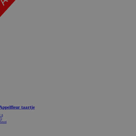
Appelfleur taartje
€
8
75
Bestel