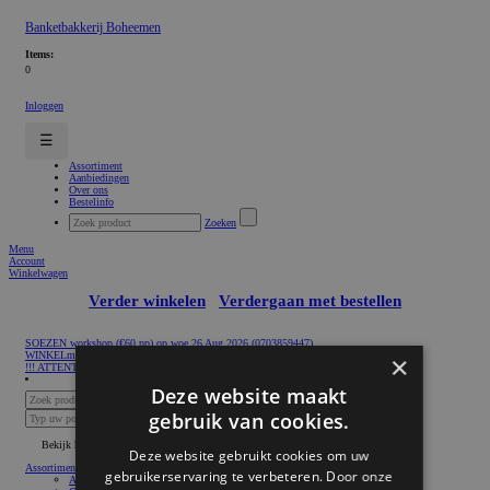
Banketbakkerij Boheemen
Items:
0
Inloggen
☰
Assortiment
Aanbiedingen
Over ons
Bestelinfo
Zoeken
Menu
Account
Winkelwagen
Verder winkelen
Verdergaan met bestellen
SOEZEN workshop (€60 pp) op woe 26 Aug 2026 (0703859447)
WINKELmedewerkers GEZOCHT
×
!!! ATTENTION - for NEXT-DAY delivery, ORDER today before 16:30 - ATTENTION !!!
Deze website maakt
Zoeken
gebruik van cookies.
Postcodecheck
Bekijk hele assortiment
Deze website gebruikt cookies om uw
Assortiment
gebruikerservaring te verbeteren. Door onze
AANBIEDING van de week