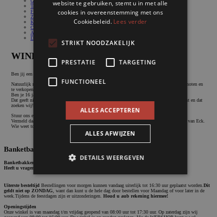
Gebak
website te gebruiken, stemt u in met alle
Taarten & Schnitten
cookies in overeenstemming met ons
Foto/Logo assortiment
Zout & Hartig
Cookiebeleid.
Lees verder
Koek & Cake
Chocolade & Bonbons
Allergie & Dieet
Diversen
STRIKT NOODZAKELIJK
WINKELmedewerkers GEZOCHT
PRESTATIE
TARGETING
Ben jij een enthousiaste collega die ons WINKEL Team kan versterken?
FUNCTIONEEL
Natuurlijk mag je bij ons proeven, maar je belangrijkste taak is om onze producten te promoten en
te verkopen!
Ben je 16 jaar of ouder, en heb je weinig of helemaal geen werk- of winkelervaring?
Dat geeft niet! Alles valt te leren, als je maar energiek, gemotiveerd en klantvriendelijk bent en dat
zoeken wij!
ALLES ACCEPTEREN
Stuur ons een mail: mail@banketbakkerijboheemen.nl
Vermeld daarbij dat je solliciteert naar de WINKEL VACATURE en richt je mail aan Joris van Eck.
Wie weet tot snel!
ALLES AFWIJZEN
Banketbakkerij Boheemen
DETAILS WEERGEVEN
Banketbakkerij Boheemen
Laan van Nieuw Oost Indië 225 2593BP DEN HAAG
Heeft u vragen?
Bel
0703859447
Uiterste besteltijd
Bestellingen voor morgen kunnen vandaag uiterlijk tot 16:30 uur geplaatst worden.
Dit
geldt niet op ZONDAG
, want dan kunt u de hele dag door bestellen voor Maandag of voor later in de
Strikt noodzakelijk
Prestatie
Targeting
week.Tijdens de feestdagen zijn er uitzonderingen.
Houd u aub rekening hiermee!
Functioneel
Openingstijden
Onze winkel is van maandag t/m vrijdag geopend van 08:00 uur tot 17:30 uur. Op zaterdag zijn wij