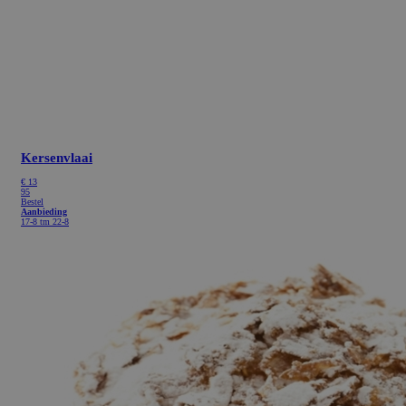
Kersenvlaai
€
13
95
Bestel
Aanbieding
17-8 tm 22-8