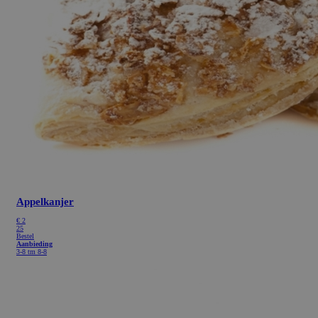
Appelkanjer
€
2
25
Bestel
Aanbieding
3-8 tm 8-8