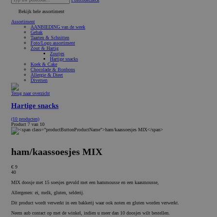
Bekijk hele assortiment
Assortiment
AANBIEDING van de week
Gebak
Taarten & Schnitten
Foto/Logo assortiment
Zout & Hartig
Zoutjes
Hartige snacks
Koek & Cake
Chocolade & Bonbons
Allergie & Dieet
Diversen
Terug naar overzicht
Hartige snacks
(10 producten)
Product 7 van 10
ham/kaassoesjes MIX
€ 9
40
MIX doosje met 15 soesjes gevuld met een hammousse en een kaasmousse,
Allergenen: ei, melk, gluten, selderij.
Dit product wordt verwerkt in een bakkerij waar ook noten en gluten worden verwerkt.
Neem aub contact op met de winkel, indien u meer dan 10 doosjes wilt bestellen.