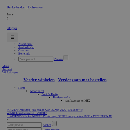
Banketbakkerij Boheemen
Items:
0
Inloggen
☰
Assortiment
Aanbiedingen
Over ons
Bestelinfo
Zoeken
Menu
Account
Winkelwagen
Verder winkelen
Verdergaan met bestellen
Home
Assortiment
Zout & Hartig
Hartige snacks
ham/kaassoesjes MIX
SOEZEN workshop (€60 pp) op woe 26 Aug 2026 (0703859447)
WINKELmedewerkers GEZOCHT
!!! ATTENTION - for NEXT-DAY delivery, ORDER today before 16:30 - ATTENTION !!!
Zoeken
Postcodecheck