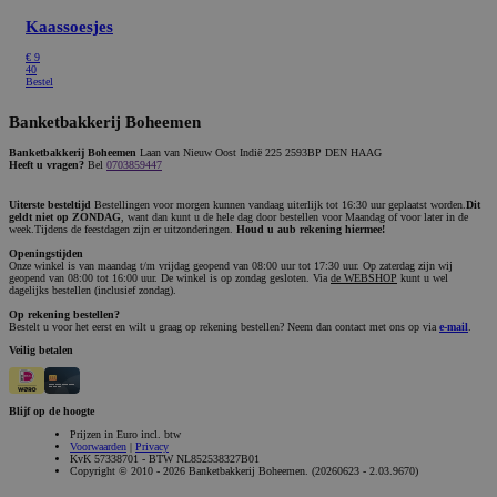
Kaassoesjes
€
9
40
Bestel
Banketbakkerij Boheemen
Banketbakkerij Boheemen
Laan van Nieuw Oost Indië 225 2593BP DEN HAAG
Heeft u vragen?
Bel
0703859447
Uiterste besteltijd
Bestellingen voor morgen kunnen vandaag uiterlijk tot 16:30 uur geplaatst worden.
Dit
geldt niet op ZONDAG
, want dan kunt u de hele dag door bestellen voor Maandag of voor later in de
week.Tijdens de feestdagen zijn er uitzonderingen.
Houd u aub rekening hiermee!
Openingstijden
Onze winkel is van maandag t/m vrijdag geopend van 08:00 uur tot 17:30 uur. Op zaterdag zijn wij
geopend van 08:00 tot 16:00 uur. De winkel is op zondag gesloten. Via
de WEBSHOP
kunt u wel
dagelijks bestellen (inclusief zondag).
Op rekening bestellen?
Bestelt u voor het eerst en wilt u graag op rekening bestellen? Neem dan contact met ons op via
e-mail
.
Veilig betalen
Blijf op de hoogte
Prijzen in Euro incl. btw
Voorwaarden
|
Privacy
KvK 57338701 - BTW NL852538327B01
Copyright © 2010 - 2026 Banketbakkerij Boheemen. (20260623 - 2.03.9670)