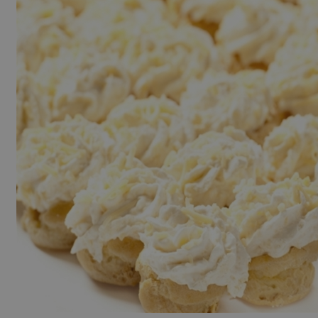
banketbakkerijboheemen.nl