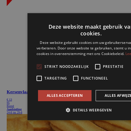
Kersenvlaai
€
13
95
Bestel
Aanbieding
24-8 tm 29-8