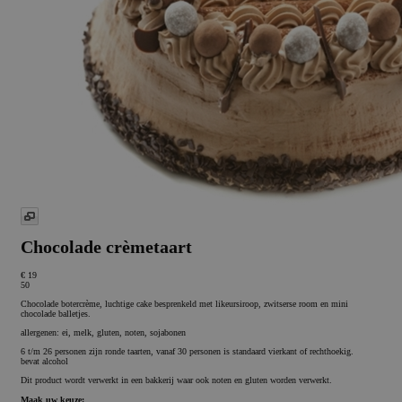
Chocolade crèmetaart
€ 19
50
Chocolade botercrème, luchtige cake besprenkeld met likeursiroop, zwitserse room en mini
chocolade balletjes.
allergenen: ei, melk, gluten, noten, sojabonen
6 t/m 26 personen zijn ronde taarten, vanaf 30 personen is standaard vierkant of rechthoekig.
bevat alcohol
Dit product wordt verwerkt in een bakkerij waar ook noten en gluten worden verwerkt.
Maak uw keuze: