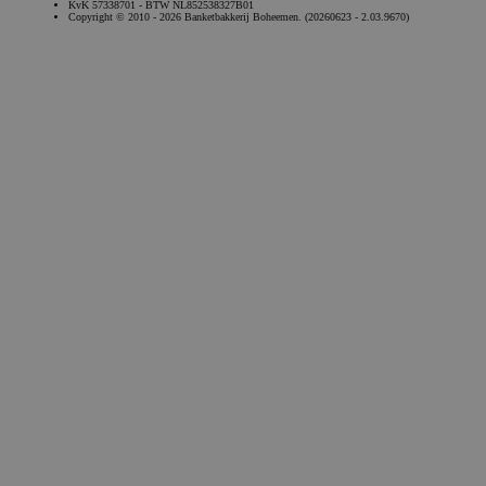
KvK 57338701 - BTW NL852538327B01
Copyright © 2010 - 2026 Banketbakkerij Boheemen. (20260623 - 2.03.9670)