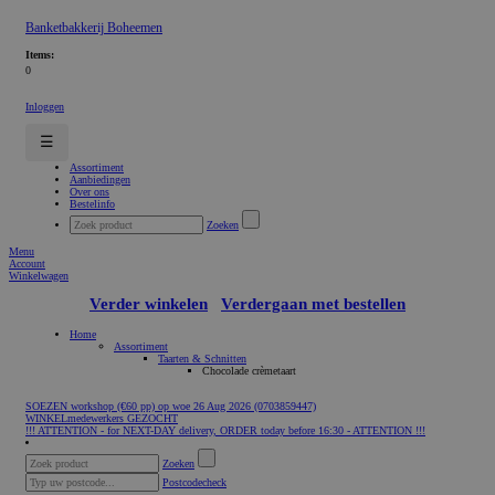
Banketbakkerij Boheemen
Items:
0
Inloggen
☰
Assortiment
Aanbiedingen
Over ons
Bestelinfo
Zoeken
Menu
Account
Winkelwagen
Verder winkelen
Verdergaan met bestellen
Home
Assortiment
Taarten & Schnitten
Chocolade crèmetaart
SOEZEN workshop (€60 pp) op woe 26 Aug 2026 (0703859447)
WINKELmedewerkers GEZOCHT
!!! ATTENTION - for NEXT-DAY delivery, ORDER today before 16:30 - ATTENTION !!!
Zoeken
Postcodecheck