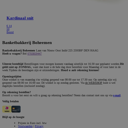
Kardinaal snit
€
14
50
Bestel
Banketbakkerij Boheemen
Banketbakkerij Boheemen
Laan van Nieuw Oost Indië 225 2593BP DEN HAAG
Heeft u vragen?
Bel
0703859447
Uiterste besteltijd
Bestellingen voor morgen kunnen vandaag uiterlijk tot 16:30 uur geplaatst worden.
Dit
geldt niet op ZONDAG
, want dan kunt u de hele dag door bestellen voor Maandag of voor later in de
week.Tijdens de feestdagen zijn er uitzonderingen.
Houd u aub rekening hiermee!
Openingstijden
Onze winkel is van maandag t/m vrijdag geopend van 08:00 uur tot 17:30 uur. Op zaterdag zijn wij
geopend van 08:00 tot 16:00 uur. De winkel is op zondag gesloten. Via
de WEBSHOP
kunt u wel
dagelijks bestellen (inclusief zondag).
Op rekening bestellen?
Bestelt u voor het eerst en wilt u graag op rekening bestellen? Neem dan contact met ons op via
e-mail
.
Veilig betalen
Blijf op de hoogte
Prijzen in Euro incl. btw
Voorwaarden
|
Privacy