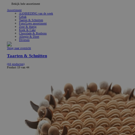
Bekijk hele assortiment
Assortiment
AANBIEDING van de week
Gebak
Taarten & Schnitten
Foto/Logo assortiment
Zout & Hartig
Koek & Cake
Chocolade & Bonbons
Allergie & Dieet
Diversen
Terug naar overzicht
Taarten & Schnitten
(44 producten)
Product 19 van 44