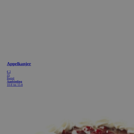
Appelkanjer
€
2
25
Bestel
Aanbieding
10-8 tm 15-8