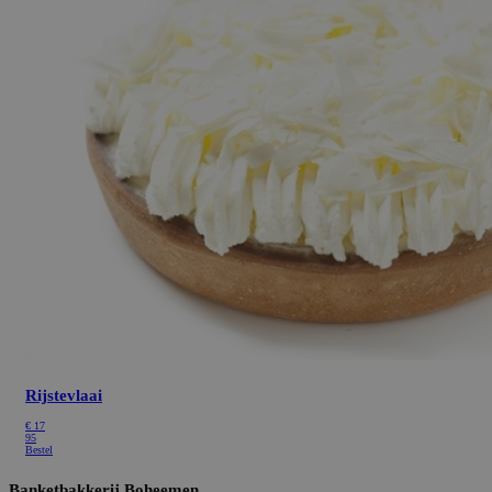
Rijstevlaai
€
17
95
Bestel
Banketbakkerij Boheemen