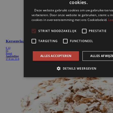
Kersenvlaai
€
13
95
Bestel
Aanbieding
17-8 tm 22-8