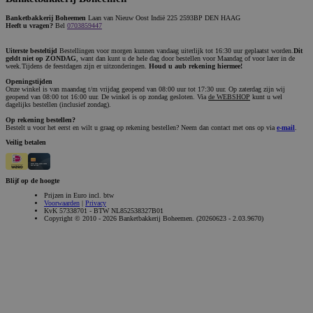
Banketbakkerij Boheemen
Laan van Nieuw Oost Indië 225 2593BP DEN HAAG
Heeft u vragen?
Bel
0703859447
Uiterste besteltijd
Bestellingen voor morgen kunnen vandaag uiterlijk tot 16:30 uur geplaatst worden.
Dit
geldt niet op ZONDAG
, want dan kunt u de hele dag door bestellen voor Maandag of voor later in de
week.Tijdens de feestdagen zijn er uitzonderingen.
Houd u aub rekening hiermee!
Openingstijden
Onze winkel is van maandag t/m vrijdag geopend van 08:00 uur tot 17:30 uur. Op zaterdag zijn wij
geopend van 08:00 tot 16:00 uur. De winkel is op zondag gesloten. Via
de WEBSHOP
kunt u wel
dagelijks bestellen (inclusief zondag).
Op rekening bestellen?
Bestelt u voor het eerst en wilt u graag op rekening bestellen? Neem dan contact met ons op via
e-mail
.
Veilig betalen
Blijf op de hoogte
Prijzen in Euro incl. btw
Voorwaarden
|
Privacy
KvK 57338701 - BTW NL852538327B01
Copyright © 2010 - 2026 Banketbakkerij Boheemen. (20260623 - 2.03.9670)