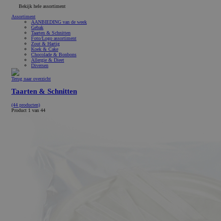
Bekijk hele assortiment
Assortiment
AANBIEDING van de week
Gebak
Taarten & Schnitten
Foto/Logo assortiment
Zout & Hartig
Koek & Cake
Chocolade & Bonbons
Allergie & Dieet
Diversen
Terug naar overzicht
Taarten & Schnitten
(44 producten)
Product 1 van 44