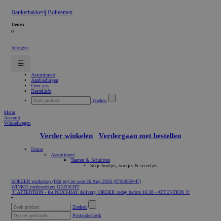
Banketbakkerij Boheemen
Items:
0
Inloggen
☰
Assortiment
Aanbiedingen
Over ons
Bestelinfo
Zoeken
Menu
Account
Winkelwagen
Verder winkelen
Verdergaan met bestellen
Home
Assortiment
Taarten & Schnitten
Setje bordjes, vorkjes & servetjes
SOEZEN workshop (€60 pp) op woe 26 Aug 2026 (0703859447)
WINKELmedewerkers GEZOCHT
!!! ATTENTION - for NEXT-DAY delivery, ORDER today before 16:30 - ATTENTION !!!
Zoeken
Postcodecheck