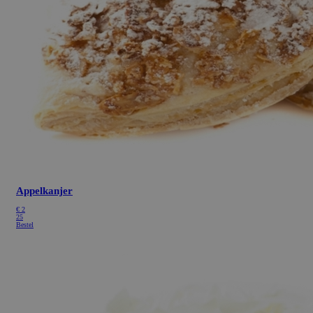
Appelkanjer
€
2
25
Bestel