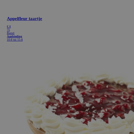
Appelfleur taartje
€
8
75
Bestel
Aanbieding
10-8 tm 15-8