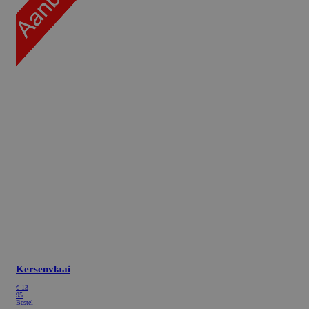
Kersenvlaai
€
13
95
Bestel