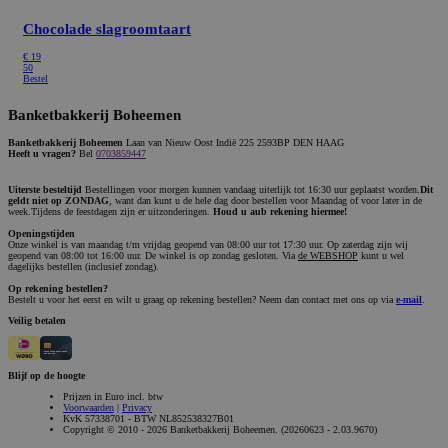
Chocolade slagroomtaart
€
19
50
Bestel
Banketbakkerij Boheemen
Banketbakkerij Boheemen
Laan van Nieuw Oost Indië 225 2593BP DEN HAAG
Heeft u vragen?
Bel
0703859447
Uiterste besteltijd
Bestellingen voor morgen kunnen vandaag uiterlijk tot 16:30 uur geplaatst worden.
Dit
geldt niet op ZONDAG
, want dan kunt u de hele dag door bestellen voor Maandag of voor later in de
week.Tijdens de feestdagen zijn er uitzonderingen.
Houd u aub rekening hiermee!
Openingstijden
Onze winkel is van maandag t/m vrijdag geopend van 08:00 uur tot 17:30 uur. Op zaterdag zijn wij
geopend van 08:00 tot 16:00 uur. De winkel is op zondag gesloten. Via
de WEBSHOP
kunt u wel
dagelijks bestellen (inclusief zondag).
Op rekening bestellen?
Bestelt u voor het eerst en wilt u graag op rekening bestellen? Neem dan contact met ons op via
e-mail
.
Veilig betalen
Blijf op de hoogte
Prijzen in Euro incl. btw
Voorwaarden
|
Privacy
KvK 57338701 - BTW NL852538327B01
Copyright © 2010 - 2026 Banketbakkerij Boheemen. (20260623 - 2.03.9670)