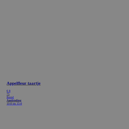
Appelfleur taartje
€
8
75
Bestel
Aanbieding
10-8 tm 15-8