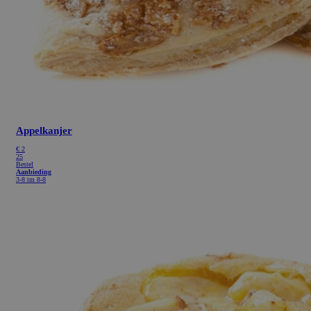
Appelkanjer
€
2
25
Bestel
Aanbieding
3-8 tm 8-8