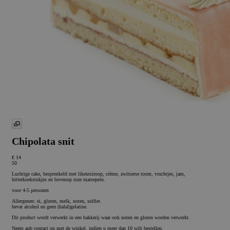
Chipolata snit
€ 14
50
Luchtige cake, besprenkeld met likeursiroop, crème, zwitserse room, vruchtjes, jam,
bitterkoekstukjes en bovenop roze marsepein.
voor 4-5 personen
Allergenen: ei, gluten, melk, noten, sulfiet.
bevat alcohol en geen (halal)gelatine.
Dit product wordt verwerkt in een bakkerij waar ook noten en gluten worden verwerkt.
Neem aub contact op met de winkel, indien u meer dan 10 wilt bestellen.