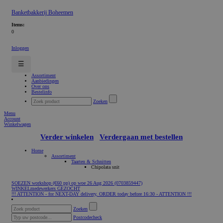
Banketbakkerij Boheemen
Items:
0
Inloggen
☰
Assortiment
Aanbiedingen
Over ons
Bestelinfo
Zoeken
Menu
Account
Winkelwagen
Verder winkelen
Verdergaan met bestellen
Home
Assortiment
Taarten & Schnitten
Chipolata snit
SOEZEN workshop (€60 pp) op woe 26 Aug 2026 (0703859447)
WINKELmedewerkers GEZOCHT
!!! ATTENTION - for NEXT-DAY delivery, ORDER today before 16:30 - ATTENTION !!!
Zoeken
Postcodecheck