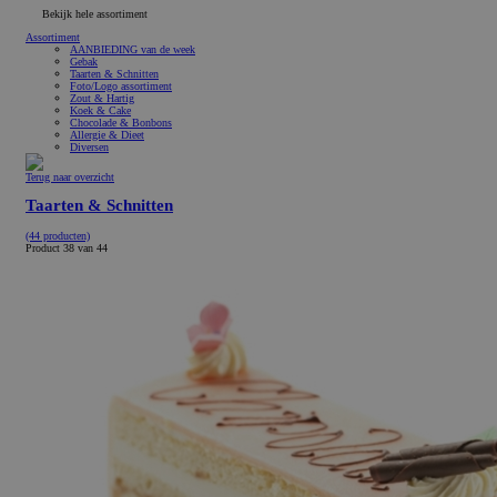
Bekijk hele assortiment
Assortiment
AANBIEDING van de week
Gebak
Taarten & Schnitten
Foto/Logo assortiment
Zout & Hartig
Koek & Cake
Chocolade & Bonbons
Allergie & Dieet
Diversen
Terug naar overzicht
Taarten & Schnitten
(44 producten)
Product 38 van 44