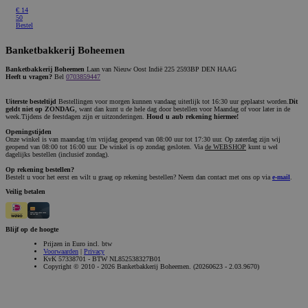
€
14
50
Bestel
Banketbakkerij Boheemen
Banketbakkerij Boheemen
Laan van Nieuw Oost Indië 225 2593BP DEN HAAG
Heeft u vragen?
Bel
0703859447
Uiterste besteltijd
Bestellingen voor morgen kunnen vandaag uiterlijk tot 16:30 uur geplaatst worden.
Dit
geldt niet op ZONDAG
, want dan kunt u de hele dag door bestellen voor Maandag of voor later in de
week.Tijdens de feestdagen zijn er uitzonderingen.
Houd u aub rekening hiermee!
Openingstijden
Onze winkel is van maandag t/m vrijdag geopend van 08:00 uur tot 17:30 uur. Op zaterdag zijn wij
geopend van 08:00 tot 16:00 uur. De winkel is op zondag gesloten. Via
de WEBSHOP
kunt u wel
dagelijks bestellen (inclusief zondag).
Op rekening bestellen?
Bestelt u voor het eerst en wilt u graag op rekening bestellen? Neem dan contact met ons op via
e-mail
.
Veilig betalen
Blijf op de hoogte
Prijzen in Euro incl. btw
Voorwaarden
|
Privacy
KvK 57338701 - BTW NL852538327B01
Copyright © 2010 - 2026 Banketbakkerij Boheemen. (20260623 - 2.03.9670)