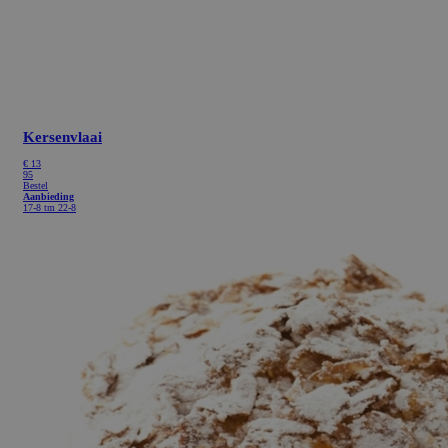
Kersenvlaai
€
13
95
Bestel
Aanbieding
17-8 tm 22-8