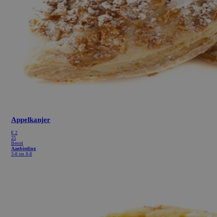
Appelkanjer
€
2
25
Bestel
Aanbieding
3-8 tm 8-8