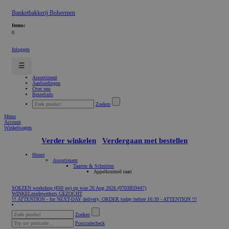
Banketbakkerij Boheemen
Items:
0
Inloggen
☰
Assortiment
Aanbiedingen
Over ons
Bestelinfo
Zoeken
Menu
Account
Winkelwagen
Verder winkelen
Verdergaan met bestellen
Home
Assortiment
Taarten & Schnitten
Appelkruimel taart
SOEZEN workshop (€60 pp) op woe 26 Aug 2026 (0703859447)
WINKELmedewerkers GEZOCHT
!!! ATTENTION - for NEXT-DAY delivery, ORDER today before 16:30 - ATTENTION !!!
Zoeken
Postcodecheck