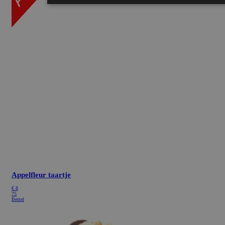
Appelfleur taartje
€
8
75
Bestel