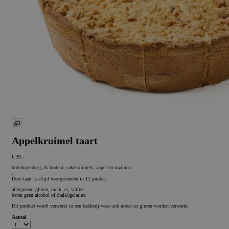
Appelkruimel taart
€ 39.-
boterkoekdeeg als bodem, cakekruimels, appel en rozijnen
.
Deze taart is altijd voorgesneden in 12 punten.
allergenen: gluten, melk, ei, sulfiet
bevat geen alcohol of (halal)gelatine.
Dit product wordt verwerkt in een bakkerij waar ook noten en gluten worden verwerkt.
Aantal