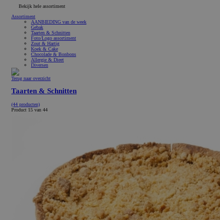
Bekijk hele assortiment
Assortiment
AANBIEDING van de week
Gebak
Taarten & Schnitten
Foto/Logo assortiment
Zout & Hartig
Koek & Cake
Chocolade & Bonbons
Allergie & Dieet
Diversen
Terug naar overzicht
Taarten & Schnitten
(44 producten)
Product 15 van 44