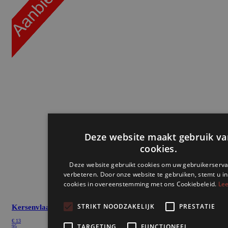
Kersenvlaai
€
13
95