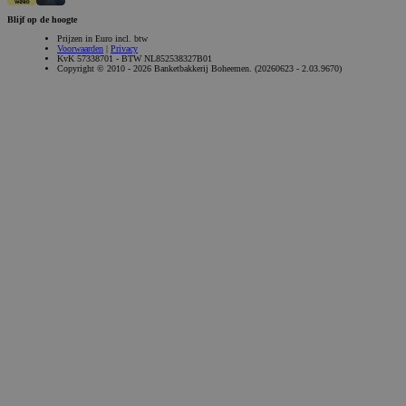
Blijf op de hoogte
Prijzen in Euro incl. btw
Voorwaarden
|
Privacy
KvK 57338701 - BTW NL852538327B01
Copyright © 2010 - 2026 Banketbakkerij Boheemen. (20260623 - 2.03.9670)