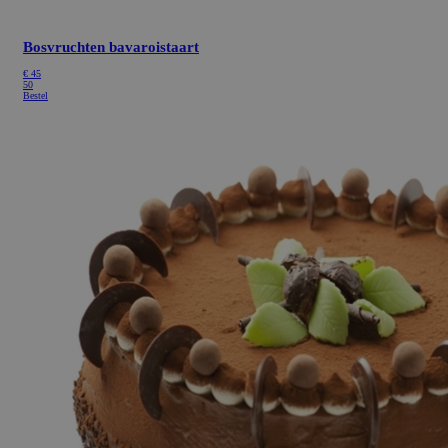
Bosvruchten bavaroistaart
€
45
50
Bestel