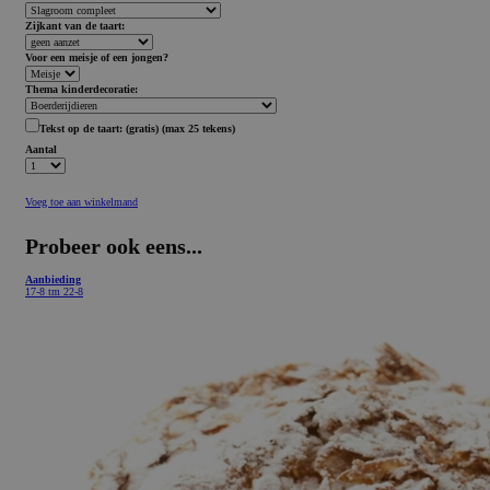
Zijkant van de taart:
Voor een meisje of een jongen?
Thema kinderdecoratie:
Tekst op de taart:
(gratis)
(max 25 tekens)
Aantal
Voeg toe aan winkelmand
Probeer ook eens...
Aanbieding
17-8 tm 22-8