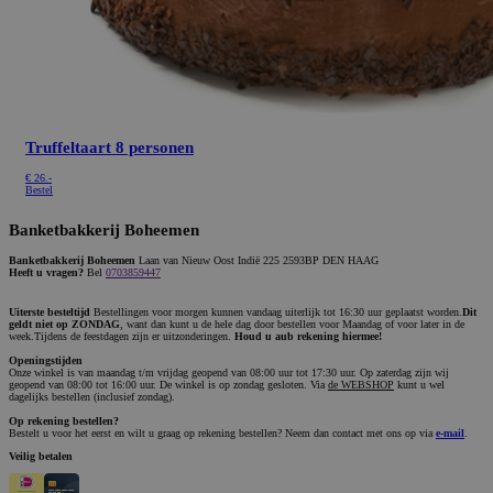
Truffeltaart 8 personen
€
26.-
Bestel
Banketbakkerij Boheemen
Banketbakkerij Boheemen
Laan van Nieuw Oost Indië 225 2593BP DEN HAAG
Heeft u vragen?
Bel
0703859447
Uiterste besteltijd
Bestellingen voor morgen kunnen vandaag uiterlijk tot 16:30 uur geplaatst worden.
Dit
geldt niet op ZONDAG
, want dan kunt u de hele dag door bestellen voor Maandag of voor later in de
week.Tijdens de feestdagen zijn er uitzonderingen.
Houd u aub rekening hiermee!
Openingstijden
Onze winkel is van maandag t/m vrijdag geopend van 08:00 uur tot 17:30 uur. Op zaterdag zijn wij
geopend van 08:00 tot 16:00 uur. De winkel is op zondag gesloten. Via
de WEBSHOP
kunt u wel
dagelijks bestellen (inclusief zondag).
Op rekening bestellen?
Bestelt u voor het eerst en wilt u graag op rekening bestellen? Neem dan contact met ons op via
e-mail
.
Veilig betalen