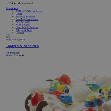
Bekijk hele assortiment
Assortiment
AANBIEDING van de week
Gebak
Taarten & Schnitten
Foto/Logo assortiment
Zout & Hartig
Koek & Cake
Chocolade & Bonbons
Allergie & Dieet
Diversen
Terug naar overzicht
Taarten & Schnitten
(44 producten)
Product 23 van 44