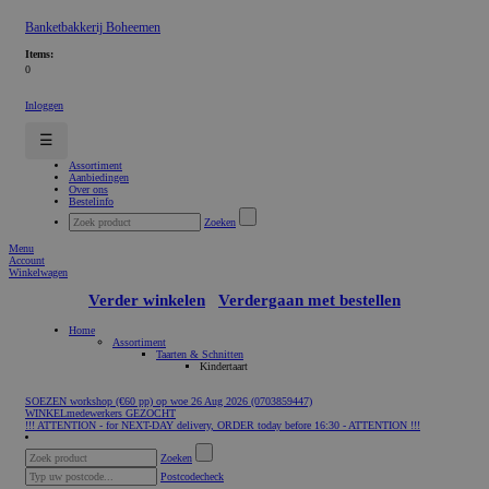
Banketbakkerij Boheemen
Items:
0
Inloggen
☰
Assortiment
Aanbiedingen
Over ons
Bestelinfo
Zoeken
Menu
Account
Winkelwagen
Verder winkelen
Verdergaan met bestellen
Home
Assortiment
Taarten & Schnitten
Kindertaart
SOEZEN workshop (€60 pp) op woe 26 Aug 2026 (0703859447)
WINKELmedewerkers GEZOCHT
!!! ATTENTION - for NEXT-DAY delivery, ORDER today before 16:30 - ATTENTION !!!
Zoeken
Postcodecheck