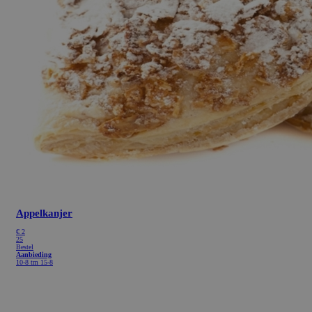
Appelkanjer
€
2
25
Bestel
Aanbieding
10-8 tm 15-8