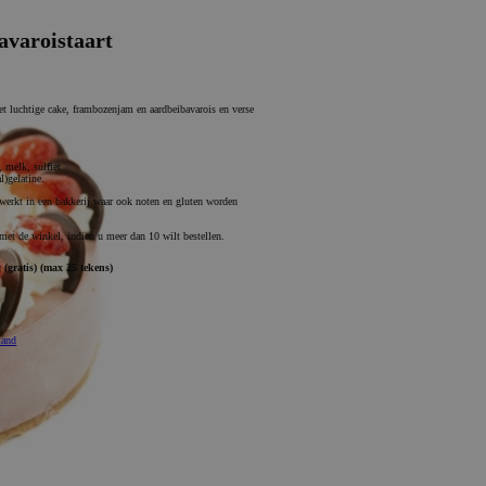
avaroistaart
 luchtige cake, frambozenjam en aardbeibavarois en verse
, melk, sulfiet.
l)gelatine.
werkt in een bakkerij waar ook noten en gluten worden
et de winkel, indien u meer dan 10 wilt bestellen.
:
(gratis)
(max 25 tekens)
mand