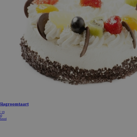
Slagroomtaart
€
19
50
Bestel