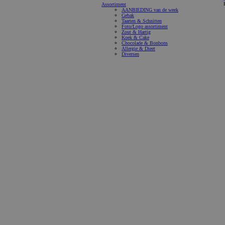
Assortiment
AANBIEDING van de week
Gebak
Taarten & Schnitten
Foto/Logo assortiment
Zout & Hartig
Koek & Cake
Chocolade & Bonbons
Allergie & Dieet
Diversen