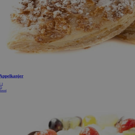
Appelkanjer
€
2
25
Bestel