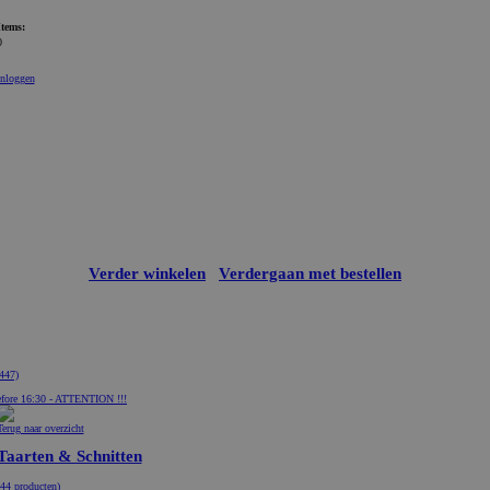
Items:
0
Inloggen
Verder winkelen
Verdergaan met bestellen
447)
fore 16:30 - ATTENTION !!!
Terug naar overzicht
Taarten & Schnitten
(44 producten)