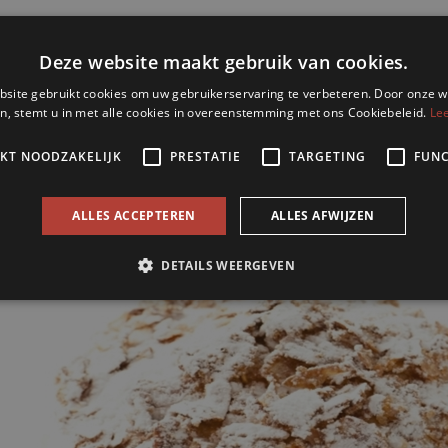
Kersenvlaai
€
13
95
Bestel
Aanbieding
17-8 tm 22-8