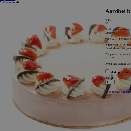
Product 4 van 44
Aardbei b
€ 45
50
Harde wenerbodem met
aardbeien.
voor 12-14 personen.
Allergenen: ei, gluten
Bevat alcohol en (hala
Dit product wordt ver
verwerkt.
Neem aub contact op m
Tekst op de taart
Aantal
Voeg toe aan winkel