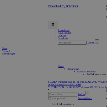
Banketbakkerij Boheemen
☰
Assortiment
Aanbiedingen
Over ons
Bestelinfo
Zoeken
Menu
Account
Winkelwagen
Home
Assortiment
Taarten & Schnitten
Aardbei bavaroistaart
SOEZEN workshop (€60 pp) op woe 26 Aug 2026 (0703859
WINKELmedewerkers GEZOCHT
!!! ATTENTION - for NEXT-DAY delivery, ORDER today be
Zoeken
Postcodecheck
Bekijk hele assortiment