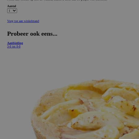
Aantal
Voeg toe aan winkelmand
Probeer ook eens...
Aanbieding
3-8 tm 8-8