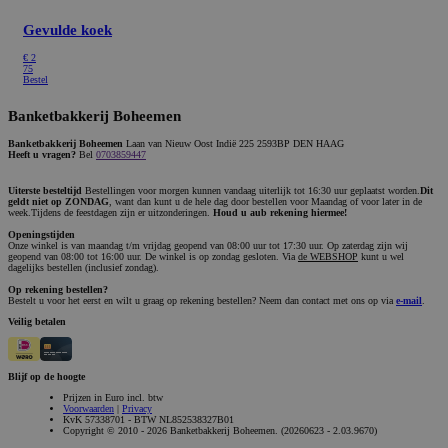
Gevulde koek
€
2
75
Bestel
Banketbakkerij Boheemen
Banketbakkerij Boheemen
Laan van Nieuw Oost Indië 225 2593BP DEN HAAG
Heeft u vragen?
Bel
0703859447
Uiterste besteltijd
Bestellingen voor morgen kunnen vandaag uiterlijk tot 16:30 uur geplaatst worden.
Dit
geldt niet op ZONDAG
, want dan kunt u de hele dag door bestellen voor Maandag of voor later in de
week.Tijdens de feestdagen zijn er uitzonderingen.
Houd u aub rekening hiermee!
Openingstijden
Onze winkel is van maandag t/m vrijdag geopend van 08:00 uur tot 17:30 uur. Op zaterdag zijn wij
geopend van 08:00 tot 16:00 uur. De winkel is op zondag gesloten. Via
de WEBSHOP
kunt u wel
dagelijks bestellen (inclusief zondag).
Op rekening bestellen?
Bestelt u voor het eerst en wilt u graag op rekening bestellen? Neem dan contact met ons op via
e-mail
.
Veilig betalen
Blijf op de hoogte
Prijzen in Euro incl. btw
Voorwaarden
|
Privacy
KvK 57338701 - BTW NL852538327B01
Copyright © 2010 - 2026 Banketbakkerij Boheemen. (20260623 - 2.03.9670)