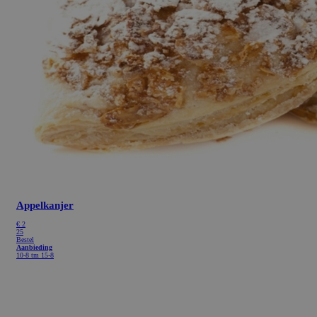
Appelkanjer
€
2
25
Bestel
Aanbieding
10-8 tm 15-8