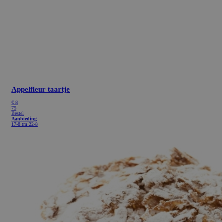
Appelfleur taartje
€
8
75
Bestel
Aanbieding
17-8 tm 22-8