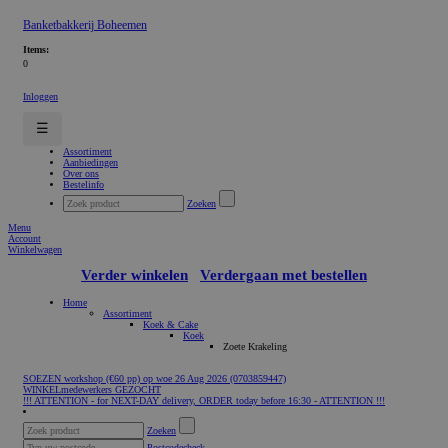
Banketbakkerij Boheemen
Items:
0
Inloggen
☰
Assortiment
Aanbiedingen
Over ons
Bestelinfo
Zoeken
Menu
Account
Winkelwagen
Verder winkelen
Verdergaan met bestellen
Home
Assortiment
Koek & Cake
Koek
Zoete Krakeling
SOEZEN workshop (€60 pp) op woe 26 Aug 2026 (0703859447)
WINKELmedewerkers GEZOCHT
!!! ATTENTION - for NEXT-DAY delivery, ORDER today before 16:30 - ATTENTION !!!
Zoeken
Postcodecheck