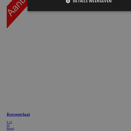
Kersenvlaai
€
13
95
Bestel