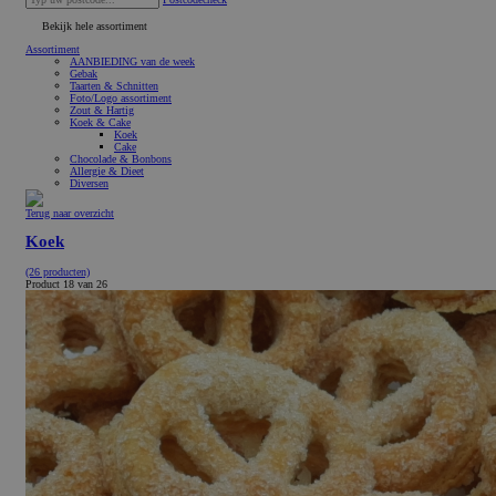
Bekijk hele assortiment
Assortiment
AANBIEDING van de week
Gebak
Taarten & Schnitten
Foto/Logo assortiment
Zout & Hartig
Koek & Cake
Koek
Cake
Chocolade & Bonbons
Allergie & Dieet
Diversen
Terug naar overzicht
Koek
(26 producten)
Product 18 van 26